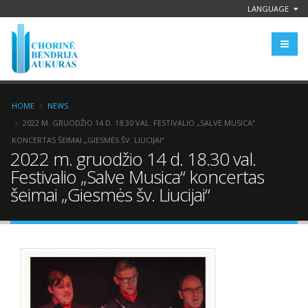
LANGUAGE
HOME
NEWS
2022 M. GRUODŽIO 14 D. 18.30 VAL. FESTIVALIO „SALVE MUSICA“
KONCERTAS ŠEIMAI „GIESMĖS ŠV. LIUCIJAI“
2022 m. gruodžio 14 d. 18.30 val.
Festivalio „Salve Musica“ koncertas
šeimai „Giesmės šv. Liucijai“