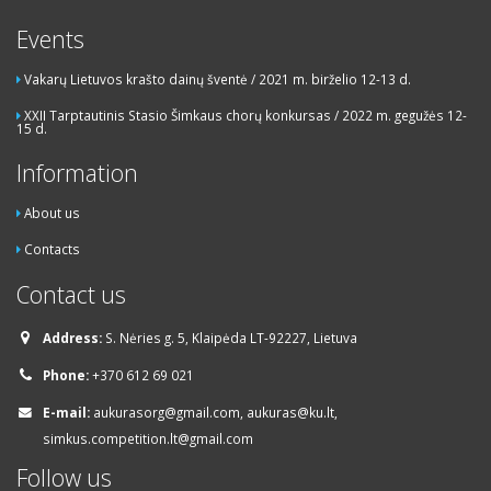
Events
Vakarų Lietuvos krašto dainų šventė / 2021 m. birželio 12-13 d.
XXII Tarptautinis Stasio Šimkaus chorų konkursas / 2022 m. gegužės 12-
15 d.
Information
About us
Contacts
Contact us
Address:
S. Nėries g. 5, Klaipėda LT-92227, Lietuva
Phone:
+370 612 69 021
E-mail:
aukurasorg@gmail.com, aukuras@ku.lt,
simkus.competition.lt@gmail.com
Follow us