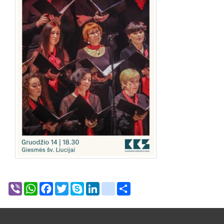
Viber
WhatsApp
Facebook
Twitter
Skype
LinkedIn
google_bookmarks
Share