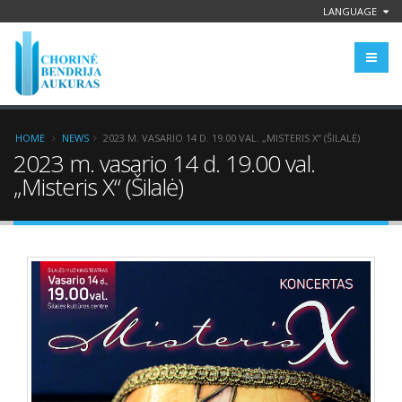
LANGUAGE
HOME
NEWS
2023 M. VASARIO 14 D. 19.00 VAL. „MISTERIS X“ (ŠILALĖ)
2023 m. vasario 14 d. 19.00 val.
„Misteris X“ (Šilalė)