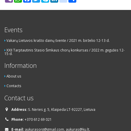
Events
Vakarų Lietuvos krašto dainų šventė / 2021 m. birželio 12-13 d.
XXII Tarptautinis Stasio Šimkaus chorų konkursas / 2022 m. gegužės 12-
15 d.
Information
About us
Contacts
Contact us
Address:
S. Nėries g. 5, Klaipėda LT-92227, Lietuva
Phone:
+370 612 69 021
E-mail:
aukurasorg@gmail.com, aukuras@ku.lt,