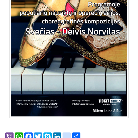
Viber
WhatsApp
Facebook
Twitter
Skype
LinkedIn
google_bookmarks
Share