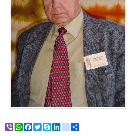
Viber
WhatsApp
Facebook
Twitter
Skype
LinkedIn
google_bookmarks
Share