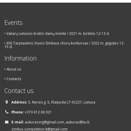
Events
Vakarų Lietuvos krašto dainų šventė / 2021 m. birželio 12-13 d.
XXII Tarptautinis Stasio Šimkaus chorų konkursas / 2022 m. gegužės 12-
15 d.
Information
About us
Contacts
Contact us
Address:
S. Nėries g. 5, Klaipėda LT-92227, Lietuva
Phone:
+370 612 69 021
E-mail:
aukurasorg@gmail.com, aukuras@ku.lt,
simkus.competition.lt@gmail.com