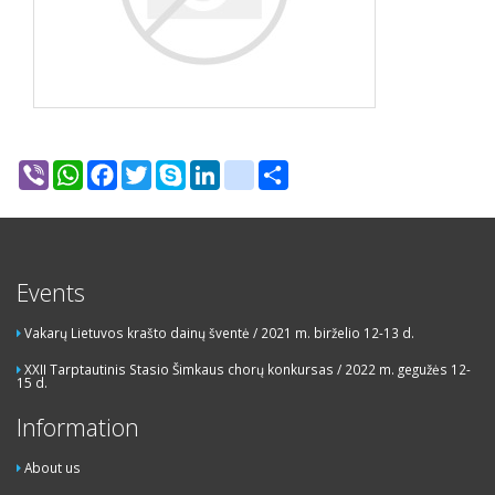
Viber
WhatsApp
Facebook
Twitter
Skype
LinkedIn
google_bookmarks
Share
Events
Vakarų Lietuvos krašto dainų šventė / 2021 m. birželio 12-13 d.
XXII Tarptautinis Stasio Šimkaus chorų konkursas / 2022 m. gegužės 12-
15 d.
Information
About us