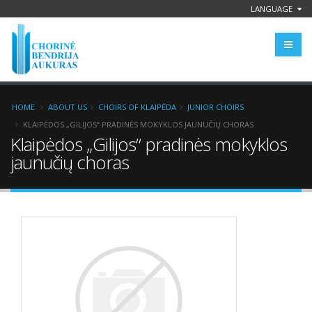
LANGUAGE
HOME
ABOUT US
CHOIRS OF KLAIPĖDA
JUNIOR CHOIRS
KLAIPĖDOS „GILIJOS“ PRADINĖS MOKYKLOS JAUNUČIŲ CHORAS
Klaipėdos „Gilijos“ pradinės mokyklos
jaunučių choras