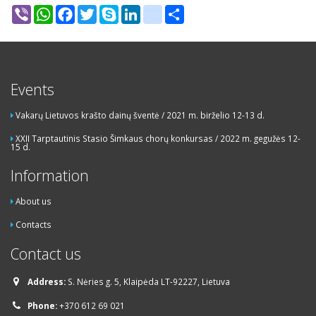
Viber
WhatsApp
Facebook
Twitter
Skype
LinkedIn
google_bookmarks
Share
Events
Vakarų Lietuvos krašto dainų šventė / 2021 m. birželio 12-13 d.
XXII Tarptautinis Stasio Šimkaus chorų konkursas / 2022 m. gegužės 12-
15 d.
Information
About us
Contacts
Contact us
Address:
S. Nėries g. 5, Klaipėda LT-92227, Lietuva
Phone:
+370 612 69 021