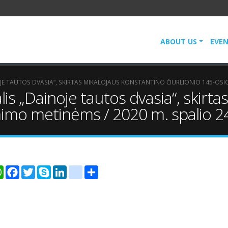
ABOUT US
EVE
JE TAUTOS DVASIA“, SKIRTAS MIKALOJAUS KONSTANTINO ČIURLIONIO 145-OSIO
lis „Dainoje tautos dvasia“, skirt
mimo metinėms / 2020 m. spalio 24
er
WhatsApp
Facebook
Twitter
Skype
LinkedIn
google_bookmarks
Share