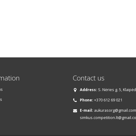
rmation
Contact us
us
Address:
S. Nėries g. 5, Klaipė
s
Phone:
+370 612 69 021
E-mail:
aukurasorg@gmail.com,
simkus.competition.lt@gmail.c