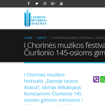
HOME
EVENTS
I CHORINĖS MUZIKOS FESTIVALIS „DAINO
I Chorinės muzikos festiva
Čiurlionio 145-osioms gi
I Chorinės muzikos
Vib
festivalis „Dainoje tautos
dvasia“, skirtas Mikalojaus
Konstantino Čiurlionio 145-
osioms gimimo metinėms /