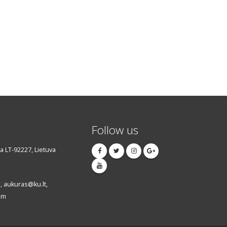
Follow us
da LT-92227, Lietuva
 aukuras@ku.lt,
om