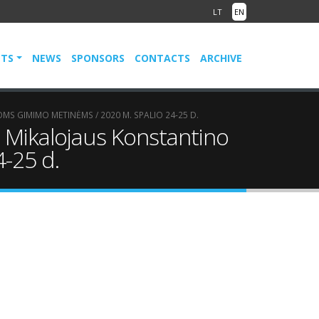
LT
EN
NTS
NEWS
SPONSORS
CONTACTS
ARCHIVE
MS GIMIMO METINĖMS / 2020 M. SPALIO 24-25 D.
as Mikalojaus Konstantino
-25 d.