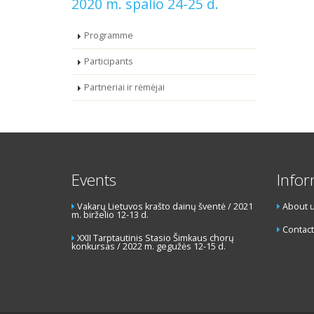
2020 m. spalio 24-25 d.
Programme
Participants
Partneriai ir rėmėjai
Events
Info
Vakarų Lietuvos krašto dainų šventė / 2021
About 
m. birželio 12-13 d.
Contact
XXII Tarptautinis Stasio Šimkaus chorų
konkursas / 2022 m. gegužės 12-15 d.