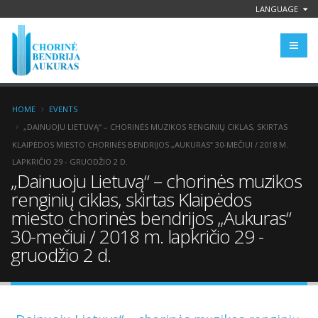
LANGUAGE
HOME
EVENTS
„DAINUOJU LIETUVĄ“ – CHORINĖS MUZIKOS RENGINIŲ CIKLAS, SKIRTAS
KLAIPĖDOS MIESTO CHORINĖS BENDRIJOS „AUKURAS“ 30-MEČIUI / 2018 M.
LAPKRIČIO 29 - GRUODŽIO 2 D.
„Dainuoju Lietuvą“ – chorinės muzikos
renginių ciklas, skirtas Klaipėdos
miesto chorinės bendrijos „Aukuras“
30-mečiui / 2018 m. lapkričio 29 -
gruodžio 2 d.