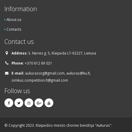
Information
About us
Contacts
Contact us
Address:
S. Nėries g. 5, Klaipėda LT-92227, Lietuva
Phone:
+370 612 69 021
E-mail:
aukurasorg@gmail.com, aukuras@ku.lt,
simkus.competition.lt@gmail.com
Follow us
© Copyright 2023. Klaipėdos miesto chorinė bendrija "Aukuras".