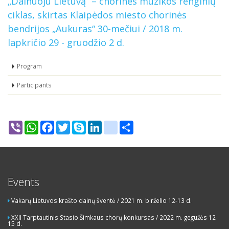
„Dainuoju Lietuvą“ – chorinės muzikos renginių
ciklas, skirtas Klaipėdos miesto chorinės
bendrijos „Aukuras“ 30-mečiui / 2018 m.
lapkričio 29 - gruodžio 2 d.
Program
Participants
Viber
WhatsApp
Facebook
Twitter
Skype
LinkedIn
google_bookmarks
Share
Events
Vakarų Lietuvos krašto dainų šventė / 2021 m. birželio 12-13 d.
XXII Tarptautinis Stasio Šimkaus chorų konkursas / 2022 m. gegužės 12-
15 d.