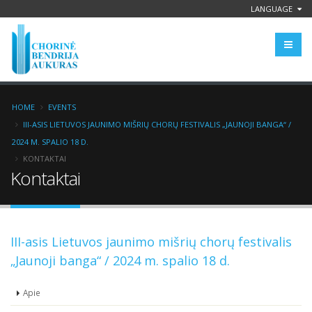
LANGUAGE
HOME
EVENTS
III-ASIS LIETUVOS JAUNIMO MIŠRIŲ CHORŲ FESTIVALIS „JAUNOJI BANGA“ /
2024 M. SPALIO 18 D.
KONTAKTAI
Kontaktai
III-asis Lietuvos jaunimo mišrių chorų festivalis
„Jaunoji banga“ / 2024 m. spalio 18 d.
Apie