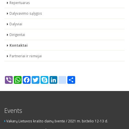
Repertuaras
Dalyvavimo sąlygos
Dalyviai
Dirigentai
Kontaktai
Partneriai ir rėmėjai
Viber
WhatsApp
Facebook
Twitter
Skype
LinkedIn
google_bookmarks
Share
Events
Vakarų Lietuvos krašto dainų šventė / 2021 m. birželio 12-13 d.