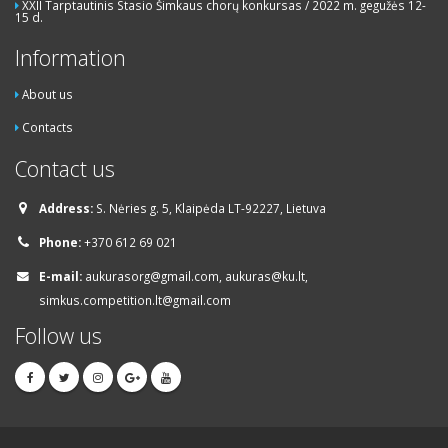
XXII Tarptautinis Stasio Šimkaus chorų konkursas / 2022 m. gegužės 12-
15 d.
Information
About us
Contacts
Contact us
Address:
S. Nėries g. 5, Klaipėda LT-92227, Lietuva
Phone:
+370 612 69 021
E-mail:
aukurasorg@gmail.com, aukuras@ku.lt,
simkus.competition.lt@gmail.com
Follow us