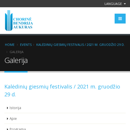
LANGUAGE
HOME
EVENTS
KALĖDINIŲ GIESMIŲ FESTIVALIS / 2021 M. GRUODŽIO 29 D.
GALERIJA
Galerija
Kalėdinių giesmių festivalis / 2021 m. gruodžio
29 d.
Istorija
Apie
Programa