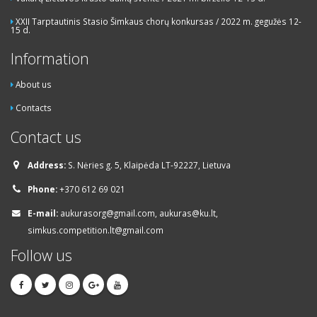
XXII Tarptautinis Stasio Šimkaus chorų konkursas / 2022 m. gegužės 12-
15 d.
Information
About us
Contacts
Contact us
Address:
S. Nėries g. 5, Klaipėda LT-92227, Lietuva
Phone:
+370 612 69 021
E-mail:
aukurasorg@gmail.com, aukuras@ku.lt,
simkus.competition.lt@gmail.com
Follow us