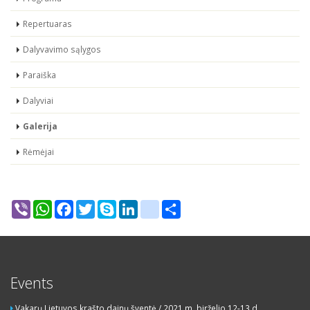
Repertuaras
Dalyvavimo sąlygos
Paraiška
Dalyviai
Galerija
Rėmėjai
Viber
WhatsApp
Facebook
Twitter
Skype
LinkedIn
google_bookmarks
Share
Events
Vakarų Lietuvos krašto dainų šventė / 2021 m. birželio 12-13 d.