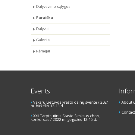
Dalyvavimo sąlygos
Paraiška
Dalyviai
Galerija
Rėmėjai
Events
Info
Vakarų Lietuvos krašto dainų šventė / 2021
About 
m. birželio 12-13 d.
Contact
XXII Tarptautinis Stasio Šimkaus chorų
konkursas / 2022 m. gegužės 12-15 d.