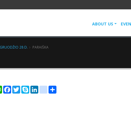
ABOUT US
EVE
. GRUODŽIO 28 D.
PARAIŠKA
er
WhatsApp
Facebook
Twitter
Skype
LinkedIn
google_bookmarks
Share