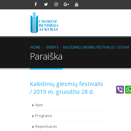
HOME
EVENTS
KALĖDINIŲ GIESMIŲ FESTIVALIS / 2019 M
Paraiška
Kalėdinių giesmių festivalis
Vib
/ 2019 m. gruodžio 28 d.
Apie
Programa
Repertuaras