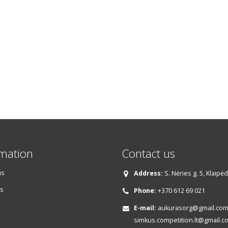
rmation
Contact us
us
Address:
S. Nėries g. 5, Klaipė
s
Phone:
+370 612 69 021
E-mail:
aukurasorg@gmail.com,
simkus.competition.lt@gmail.c