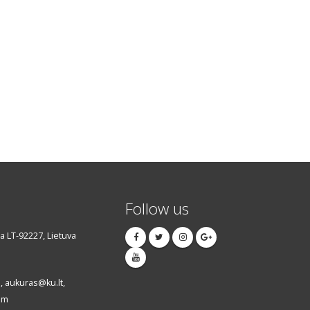
Follow us
da LT-92227, Lietuva
 aukuras@ku.lt,
om