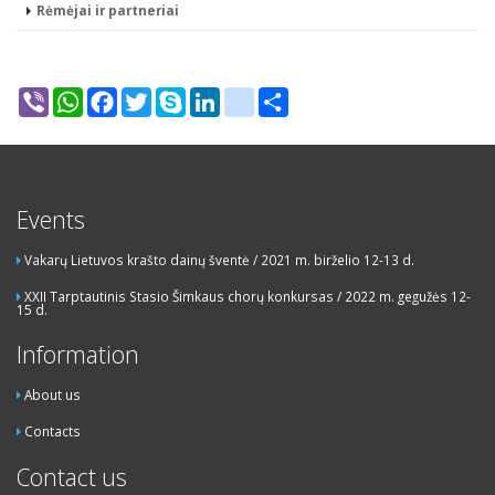
Rėmėjai ir partneriai
Viber
WhatsApp
Facebook
Twitter
Skype
LinkedIn
google_bookmarks
Share
Events
Vakarų Lietuvos krašto dainų šventė / 2021 m. birželio 12-13 d.
XXII Tarptautinis Stasio Šimkaus chorų konkursas / 2022 m. gegužės 12-
15 d.
Information
About us
Contacts
Contact us