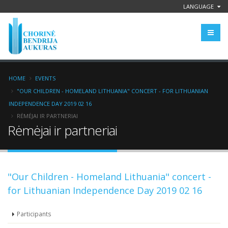
LANGUAGE
HOME
EVENTS
"OUR CHILDREN - HOMELAND LITHUANIA" CONCERT - FOR LITHUANIAN
INDEPENDENCE DAY 2019 02 16
RĖMĖJAI IR PARTNERIAI
Rėmėjai ir partneriai
"Our Children - Homeland Lithuania" concert -
for Lithuanian Independence Day 2019 02 16
Participants