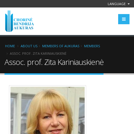
LANGUAGE
HOME
ABOUT US
MEMBERS OF AUKURAS
MEMBERS
ASSOC. PROF. ZITA KARINIAUSKIENĖ
Assoc. prof. Zita Kariniauskienė