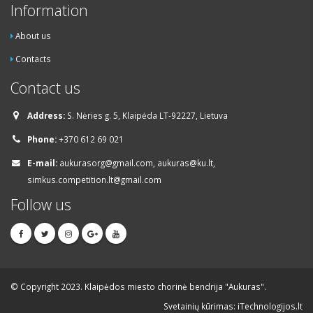
Information
About us
Contacts
Contact us
Address:
S. Nėries g. 5, Klaipėda LT-92227, Lietuva
Phone:
+370 612 69 021
E-mail:
aukurasorg@gmail.com, aukuras@ku.lt,
simkus.competition.lt@gmail.com
Follow us
© Copyright 2023. Klaipėdos miesto chorinė bendrija "Aukuras".
Svetainių kūrimas: iTechnologijos.lt