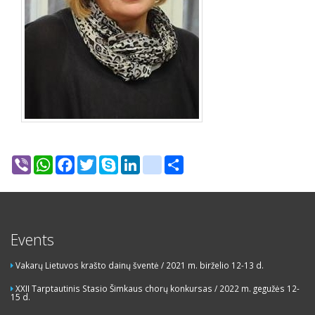
Viber
WhatsApp
Facebook
Twitter
Skype
LinkedIn
google_bookmarks
Share
Events
Vakarų Lietuvos krašto dainų šventė / 2021 m. birželio 12-13 d.
XXII Tarptautinis Stasio Šimkaus chorų konkursas / 2022 m. gegužės 12-
15 d.