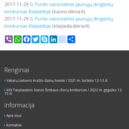
2017-11-29
G. Purlio nacionalinis jaunųjų dirigentų
konkursas Klaipėdoje
(
kauno.diena.lt)
2017-11-29
G. Purlio nacionalinis jaunųjų dirigentų
konkursas Klaipėdoje
(klaipeda.diena.lt)
Viber
WhatsApp
Facebook
Twitter
Skype
LinkedIn
google_bookmarks
Share
Renginiai
Vakarų Lietuvos krašto dainų šventė / 2021 m. birželio 12-13 d.
XXII Tarptautinis Stasio Šimkaus chorų konkursas / 2022 m. gegužės 12-
15 d.
Informacija
Apie mus
Kontaktai