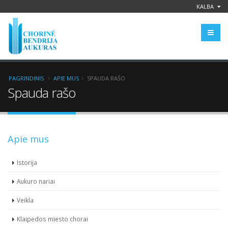
KALBA
PAGRINDINIS
APIE MUS
SPAUDA RAŠO
Spauda rašo
Apie mus
Istorija
Aukuro nariai
Veikla
Klaipėdos miesto chorai