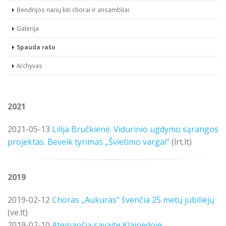
Bendrijos narių kiti chorai ir ansambliai
Galerija
Spauda rašo
Archyvas
2021
2021-05-13
Lilija Bručkienė. Vidurinio ugdymo sąrangos
projektas. Beveik tyrimas „Švietimo vargai“
(lrt.lt)
2019
2019-02-12
Choras „Aukuras“ švenčia 25 metų jubiliejų
(ve.lt)
2019-02-10
Ateinančią savaitę Klaipėdoje