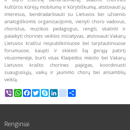
kultūros kūrėjų mobilumą ir kūrybiškumą, atstovauti jų
interesus, bendradarbiauti su Lietuvos bei užsienio
analogiškomis organizacijomis, vienyti choro vadovus,
choristus, muzikos pedagogus, rengti, skatinti ir
palaikyti chorinės veiklos iniciatyvas, atstovauti Vakarų
Lietuvos kraštui respublikiniuose bei tarptautiniuose
forumuose, kaupti ir skleisti šią gerąją patirtį
visuomenėje,
burti visas Klaipėdos miesto bei Vakarų
Lietuvos krašto chorines pajėgas, koordinuoti
suaugusiųjų, vaikų ir jaunimo chorų bei ansamblių
veiklą.
Viber
WhatsApp
Facebook
Twitter
Skype
LinkedIn
google_bookmarks
Share
Renginiai