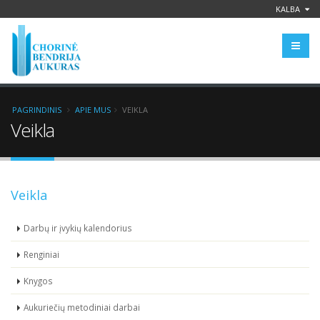
KALBA
PAGRINDINIS
APIE MUS
VEIKLA
Veikla
Veikla
Darbų ir įvykių kalendorius
Renginiai
Knygos
Aukuriečių metodiniai darbai