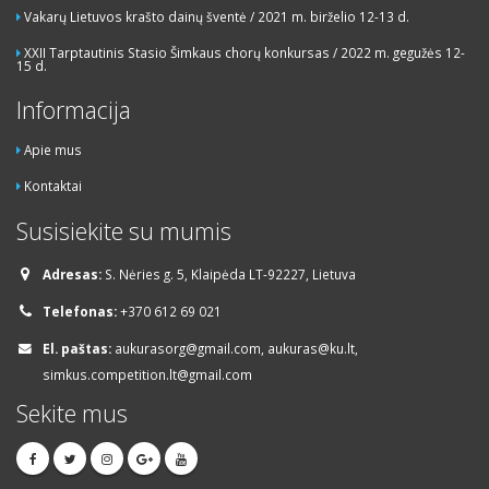
Vakarų Lietuvos krašto dainų šventė / 2021 m. birželio 12-13 d.
XXII Tarptautinis Stasio Šimkaus chorų konkursas / 2022 m. gegužės 12-
15 d.
Informacija
Apie mus
Kontaktai
Susisiekite su mumis
Adresas:
S. Nėries g. 5, Klaipėda LT-92227, Lietuva
Telefonas:
+370 612 69 021
El. paštas:
aukurasorg@gmail.com, aukuras@ku.lt,
simkus.competition.lt@gmail.com
Sekite mus