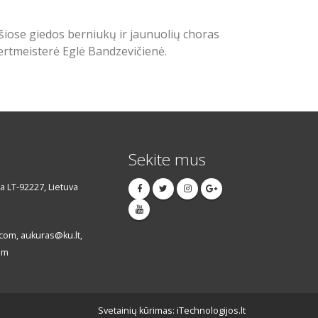
išiose giedos berniukų ir jaunuolių choras
ertmeisterė Eglė Bandzevičienė.
Sekite mus
da LT-92227, Lietuva
om, aukuras@ku.lt,
om
Svetainių kūrimas: iTechnologijos.lt