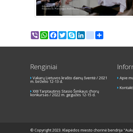
Viber
WhatsApp
Facebook
Twitter
Skype
LinkedIn
google_bookmarks
Share
Renginiai
Infor
Vakarų Lietuvos krašto dainų šventė / 2021
Apie m
m. birželio 12-13 d.
Kontakt
XXII Tarptautinis Stasio Šimkaus chorų
konkursas / 2022 m. gegužės 12-15 d.
© Copyright 2023. Klaipėdos miesto chorinė bendrija "Auk