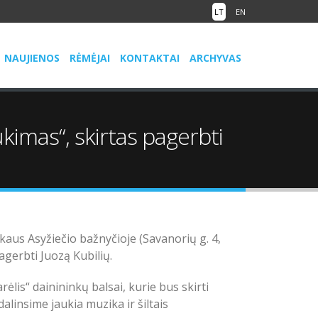
LT
EN
NAUJIENOS
RĖMĖJAI
KONTAKTAI
ARCHYVAS
kimas“, skirtas pagerbti
škaus Asyžiečio bažnyčioje (Savanorių g. 4,
agerbti Juozą Kubilių.
lis“ dainininkų balsai, kurie bus skirti
alinsime jaukia muzika ir šiltais