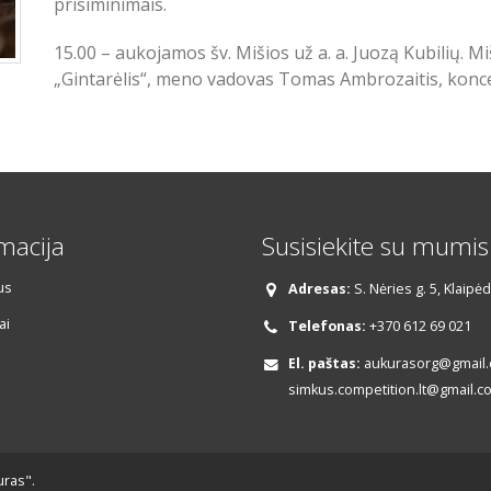
prisiminimais.
15.00 – aukojamos šv. Mišios už a. a. Juozą Kubilių. M
„Gintarėlis“, meno vadovas Tomas Ambrozaitis, konc
macija
Susisiekite su mumis
us
Adresas:
S. Nėries g. 5, Klaipė
ai
Telefonas:
+370 612 69 021
El. paštas:
aukurasorg@gmail.c
simkus.competition.lt@gmail.c
uras".