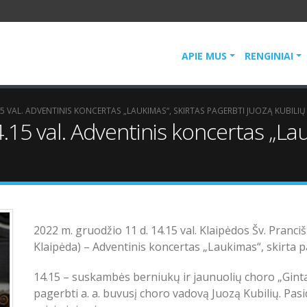
APIE MUS
RENGINIAI
15 VAL. ADVENTINIS KONCERTAS „LAUKIMAS“, SKIRTAS PAGERBTI JUOZĄ KUBILIŲ
.15 val. Adventinis koncertas „Lau
2022 m. gruodžio 11 d. 14.15 val. Klaipėdos Šv. Pranci
Klaipėda) – Adventinis koncertas „Laukimas“, skirta p
14.15 – suskambės berniukų ir jaunuolių choro „Gintarė
pagerbti a. a. buvusį choro vadovą Juozą Kubilių. Pasid