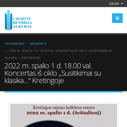
KALBA
PAGRINDINIS
NAUJIENOS
2022 M. SPALIO 1 D. 18.00 VAL. KONCERTAS IŠ CIKLO „SUSITIKIMAI SU
KLASIKA…“ KRETINGOJE
2022 m. spalio 1 d. 18.00 val.
Koncertas iš ciklo „Susitikimai su
klasika…“ Kretingoje