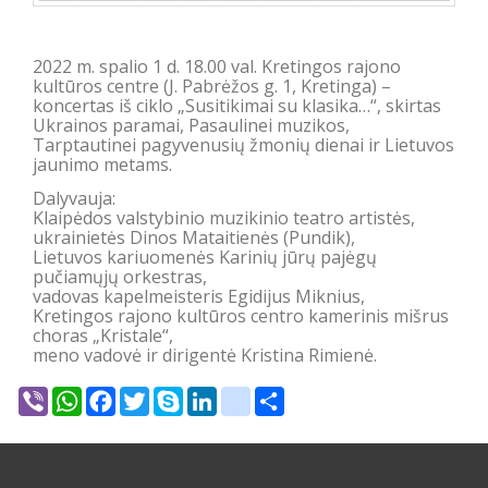
2022 m. spalio 1 d. 18.00 val. Kretingos rajono
kultūros centre (J. Pabrėžos g. 1, Kretinga) –
koncertas iš ciklo „Susitikimai su klasika…“, skirtas
Ukrainos paramai, Pasaulinei muzikos,
Tarptautinei pagyvenusių žmonių dienai ir Lietuvos
jaunimo metams.
Dalyvauja:
Klaipėdos valstybinio muzikinio teatro artistės,
ukrainietės Dinos Mataitienės (Pundik),
Lietuvos kariuomenės Karinių jūrų pajėgų
pučiamųjų orkestras,
vadovas kapelmeisteris Egidijus Miknius,
Kretingos rajono kultūros centro kamerinis mišrus
choras „Kristale“,
meno vadovė ir dirigentė Kristina Rimienė.
Viber
WhatsApp
Facebook
Twitter
Skype
LinkedIn
google_bookmarks
Share