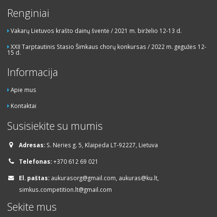
Renginiai
Vakarų Lietuvos krašto dainų šventė / 2021 m. birželio 12-13 d.
XXII Tarptautinis Stasio Šimkaus chorų konkursas / 2022 m. gegužės 12-
15 d.
Informacija
Apie mus
Kontaktai
Susisiekite su mumis
Adresas:
S. Nėries g. 5, Klaipėda LT-92227, Lietuva
Telefonas:
+370 612 69 021
El. paštas:
aukurasorg@gmail.com, aukuras@ku.lt,
simkus.competition.lt@gmail.com
Sekite mus