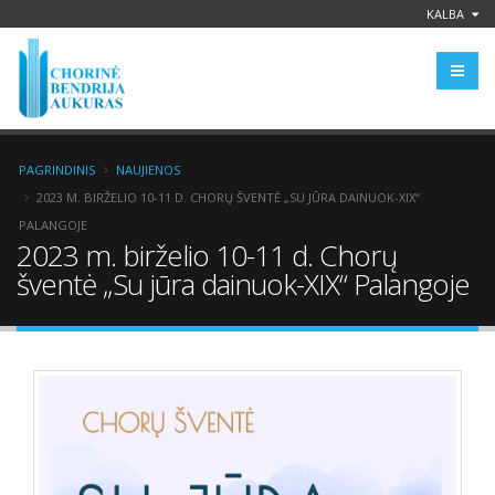
KALBA
PAGRINDINIS
NAUJIENOS
2023 M. BIRŽELIO 10-11 D. CHORŲ ŠVENTĖ „SU JŪRA DAINUOK-XIX“
PALANGOJE
2023 m. birželio 10-11 d. Chorų
šventė „Su jūra dainuok-XIX“ Palangoje