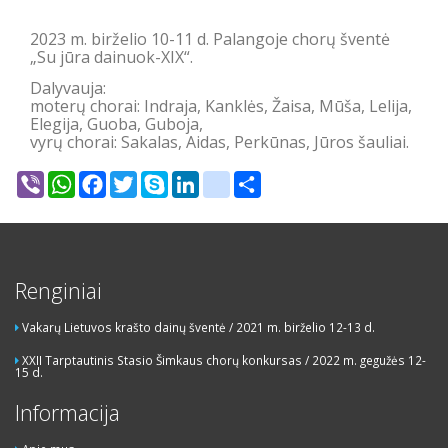
2023 m. birželio 10-11 d. Palangoje chorų šventė
„Su jūra dainuok-XIX“.
Dalyvauja:
moterų chorai: Indraja, Kanklės, Žaisa, Mūša, Lelija,
Elegija, Guoba, Guboja,
vyrų chorai: Sakalas, Aidas, Perkūnas, Jūros šauliai.
Viber
WhatsApp
Facebook
Twitter
Skype
LinkedIn
google_bookmarks
Share
Renginiai
Vakarų Lietuvos krašto dainų šventė / 2021 m. birželio 12-13 d.
XXII Tarptautinis Stasio Šimkaus chorų konkursas / 2022 m. gegužės 12-
15 d.
Informacija