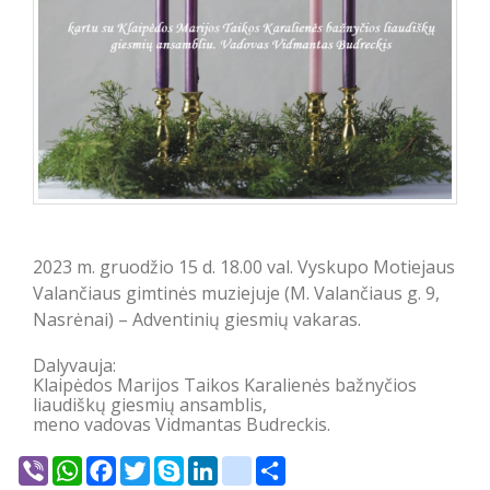
2023 m. gruodžio 15 d. 18.00 val.
Vyskupo Motiejaus
Valančiaus gimtinės muziejuje (M. Valančiaus g. 9,
Nasrėnai) – Adventinių giesmių vakaras.
Dalyvauja:
Klaipėdos Marijos Taikos Karalienės bažnyčios
liaudiškų giesmių ansamblis,
meno vadovas Vidmantas Budreckis.
Viber
WhatsApp
Facebook
Twitter
Skype
LinkedIn
google_bookmarks
Share