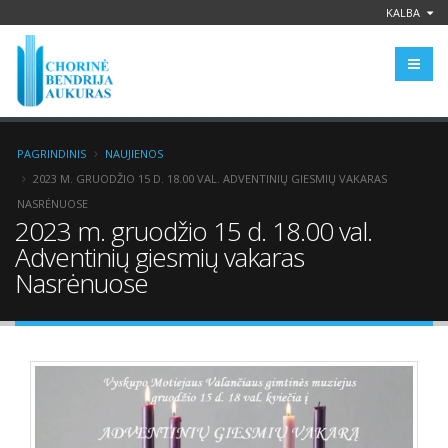
KALBA
PAGRINDINIS
NAUJIENOS
2023 M. GRUODŽIO 15 D. 18.00 VAL. ADVENTINIŲ GIESMIŲ VAKARAS
NASRĖNUOSE
2023 m. gruodžio 15 d. 18.00 val.
Adventinių giesmių vakaras
Nasrėnuose