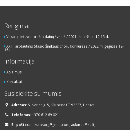
Renginiai
Vakarų Lietuvos krašto dainų šventė / 2021 m. birželio 12-13 d.
XXII Tarptautinis Stasio Šimkaus chorų konkursas / 2022 m. gegužės 12-
15 d.
Informacija
Apie mus
Kontaktai
Susisiekite su mumis
Adresas:
S. Nėries g. 5, Klaipėda LT-92227, Lietuva
Telefonas:
+370 612 69 021
El. paštas:
aukurasorg@gmail.com, aukuras@ku.lt,