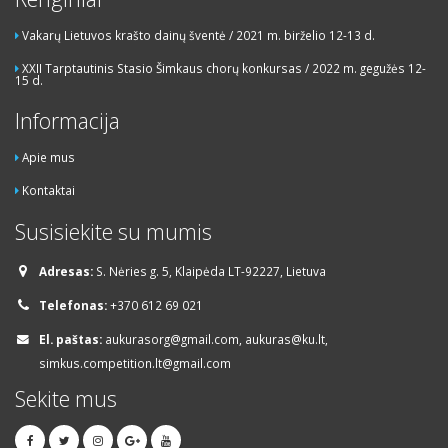
Vakarų Lietuvos krašto dainų šventė / 2021 m. birželio 12-13 d.
XXII Tarptautinis Stasio Šimkaus chorų konkursas / 2022 m. gegužės 12-
15 d.
Informacija
Apie mus
Kontaktai
Susisiekite su mumis
Adresas:
S. Nėries g. 5, Klaipėda LT-92227, Lietuva
Telefonas:
+370 612 69 021
El. paštas:
aukurasorg@gmail.com, aukuras@ku.lt,
simkus.competition.lt@gmail.com
Sekite mus