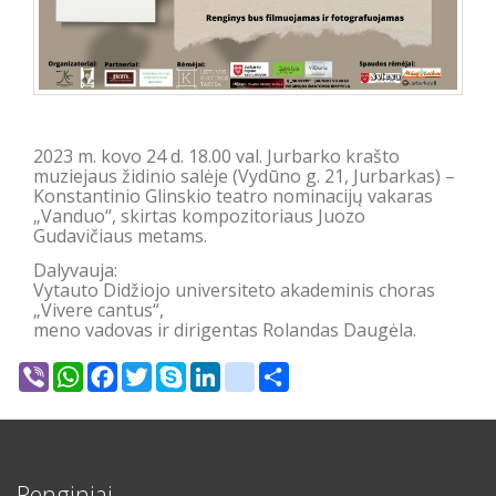
2023 m. kovo 24 d. 18.00 val. Jurbarko kra
što
muziejaus židinio salėje (Vydūno g. 21, Jurbarkas) –
Konstantinio Glinskio teatro nominacijų vakaras
„Vanduo“, skirtas kompozitoriaus Juozo
Gudavičiaus metams.
Dalyvauja:
Vytauto Didžiojo universiteto akademinis choras
„Vivere cantus“,
meno vadovas ir dirigentas Rolandas Daugėla.
Viber
WhatsApp
Facebook
Twitter
Skype
LinkedIn
google_bookmarks
Share
Renginiai