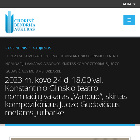
KALBA
PAGRINDINIS
NAUJIENOS
2023 M. KOVO 24 D. 18.00 VAL. KONSTANTINIO GLINSKIO TEATRO
NOMINACIJŲ VAKARAS „VANDUO“, SKIRTAS KOMPOZITORIAUS JUOZO
GUDAVIČIAUS METAMS JURBARKE
2023 m. kovo 24 d. 18.00 val.
Konstantinio Glinskio teatro
nominacijų vakaras „Vanduo“, skirtas
kompozitoriaus Juozo Gudavičiaus
metams Jurbarke