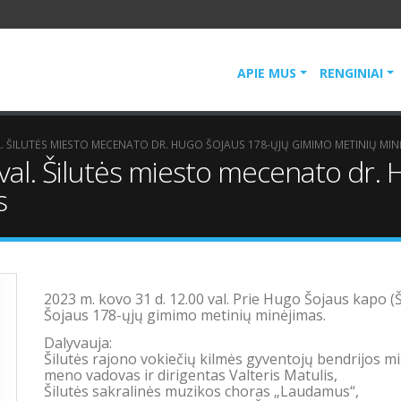
APIE MUS
RENGINIAI
AL. ŠILUTĖS MIESTO MECENATO DR. HUGO ŠOJAUS 178-ŲJŲ GIMIMO METINIŲ MIN
val. Šilutės miesto mecenato dr.
s
2023 m. kovo 31 d. 12.00 val. Prie Hugo
Šojaus kapo (Š
Šojaus 178-ųjų gimimo metinių minėjimas.
Dalyvauja:
Šilutės rajono vokiečių kilmės gyventojų bendrijos m
meno vadovas ir dirigentas Valteris Matulis,
Šilutės sakralinės muzikos choras „Laudamus“,