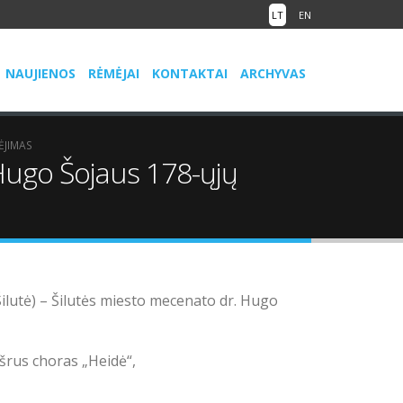
LT
EN
NAUJIENOS
RĖMĖJAI
KONTAKTAI
ARCHYVAS
ĖJIMAS
 Hugo Šojaus 178-ųjų
ilutė)
–
Šilutės miesto mecenato dr. Hugo
išrus choras „Heidė“,