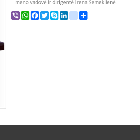
meno vadovė ir dirigentė Irena Šemeklienė.
Viber
WhatsApp
Facebook
Twitter
Skype
LinkedIn
google_bookmarks
Share