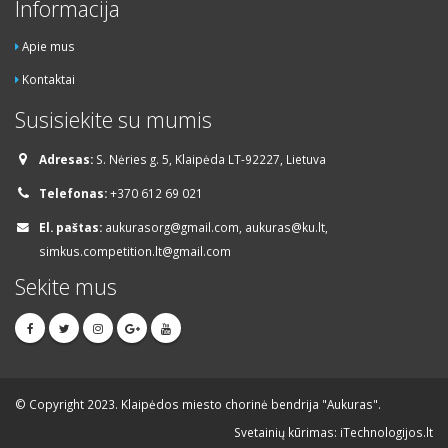
Informacija
Apie mus
Kontaktai
Susisiekite su mumis
Adresas:
S. Nėries g. 5, Klaipėda LT-92227, Lietuva
Telefonas:
+370 612 69 021
El. paštas:
aukurasorg@gmail.com, aukuras@ku.lt,
simkus.competition.lt@gmail.com
Sekite mus
© Copyright 2023. Klaipėdos miesto chorinė bendrija "Aukuras".
Svetainių kūrimas: iTechnologijos.lt