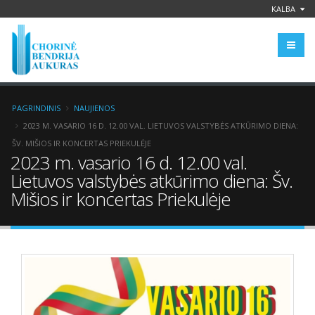
KALBA
PAGRINDINIS
NAUJIENOS
2023 M. VASARIO 16 D. 12.00 VAL. LIETUVOS VALSTYBĖS ATKŪRIMO DIENA:
ŠV. MIŠIOS IR KONCERTAS PRIEKULĖJE
2023 m. vasario 16 d. 12.00 val.
Lietuvos valstybės atkūrimo diena: Šv.
Mišios ir koncertas Priekulėje