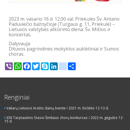
2023 m. vasario 16 d. 12.00 val. Priekulės Šv. Antano
Paduviečio bažnyčioje (Turgaus g. 11, Priekulė) –
Lietuvos valstybės atkūrimo diena: Šv. Mišios ir
koncertas.
Dalyvauja:
Dituvos pagrindinės mokyklos auklėtiniai ir Sumos
choras.
Viber
WhatsApp
Facebook
Twitter
Skype
LinkedIn
google_bookmarks
Share
Renginiai
Vakarų Lietuvos krašto dainų šventė / 2021 m. birželio 12-13 d.
XXII Tarptautinis Stasio Šimkaus chorų konkursas / 2022 m. gegužės 12-
15 d.