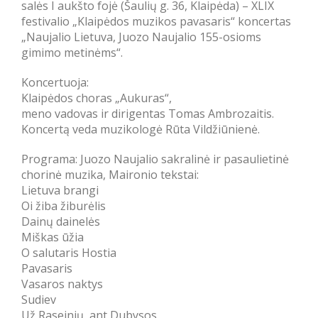
salės I aukšto fojė (Šaulių g. 36, Klaipėda) –
XLIX
festivalio „Klaipėdos muzikos pavasaris“ koncertas
„Naujalio Lietuva, Juozo Naujalio 155-osioms
gimimo metinėms“.
Koncertuoja:
Klaipėdos choras „Aukuras“,
meno vadovas ir dirigentas Tomas Ambrozaitis.
Koncertą veda muzikologė Rūta Vildžiūnienė.
Programa: Juozo Naujalio sakralinė ir pasaulietinė
chorinė muzika, Maironio tekstai:
Lietuva brangi
Oi žiba žiburėlis
Dainų dainelės
Miškas ūžia
O salutaris Hostia
Pavasaris
Vasaros naktys
Sudiev
Už Raseinių, ant Dubysos