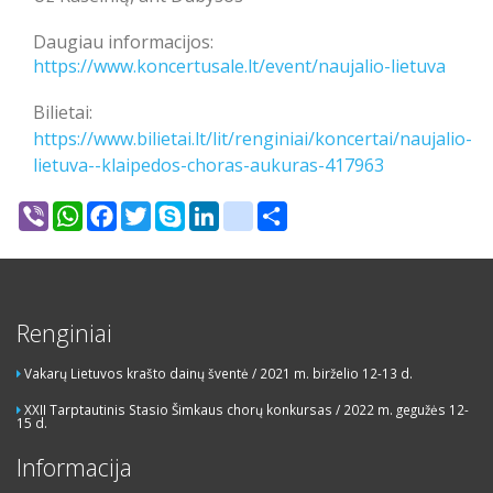
Daugiau informacijos:
https://www.koncertusale.lt/event/naujalio-lietuva
Bilietai:
https://www.bilietai.lt/lit/renginiai/koncertai/naujalio-
lietuva--klaipedos-choras-aukuras-417963
Viber
WhatsApp
Facebook
Twitter
Skype
LinkedIn
google_bookmarks
Share
Renginiai
Vakarų Lietuvos krašto dainų šventė / 2021 m. birželio 12-13 d.
XXII Tarptautinis Stasio Šimkaus chorų konkursas / 2022 m. gegužės 12-
15 d.
Informacija