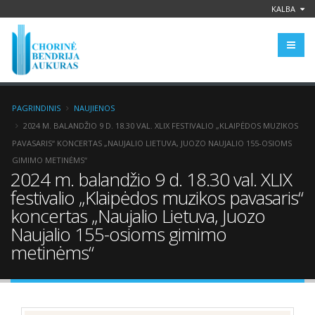
KALBA
PAGRINDINIS
NAUJIENOS
2024 M. BALANDŽIO 9 D. 18.30 VAL. XLIX FESTIVALIO „KLAIPĖDOS MUZIKOS
PAVASARIS“ KONCERTAS „NAUJALIO LIETUVA, JUOZO NAUJALIO 155-OSIOMS
GIMIMO METINĖMS“
2024 m. balandžio 9 d. 18.30 val. XLIX
festivalio „Klaipėdos muzikos pavasaris“
koncertas „Naujalio Lietuva, Juozo
Naujalio 155-osioms gimimo
metinėms“