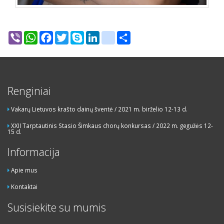
Viber
WhatsApp
Facebook
Twitter
Skype
LinkedIn
google_bookmarks
Share
Renginiai
Vakarų Lietuvos krašto dainų šventė / 2021 m. birželio 12-13 d.
XXII Tarptautinis Stasio Šimkaus chorų konkursas / 2022 m. gegužės 12-
15 d.
Informacija
Apie mus
Kontaktai
Susisiekite su mumis