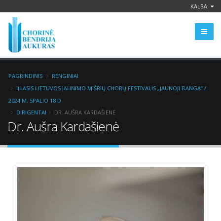
KALBA
PAGRINDINIS
RENGINIAI
III-ASIS LIETUVOS JAUNIMO MIŠRIŲ CHORŲ FESTIVALIS „JAUNOJI BANGA“ /
2024 M. SPALIO 18 D.
DIRIGENTAI
DR. AUŠRA KARDAŠIENĖ
Dr. Aušra Kardašienė