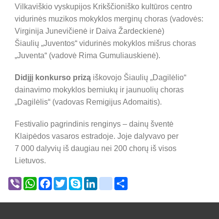
Vilkaviškio vyskupijos Krikščioniško kultūros centro
vidurinės muzikos mokyklos merginų choras (vadovės:
Virginija Junevičienė ir Daiva Žardeckienė)
Šiaulių „Juventos“ vidurinės mokyklos mišrus choras
„Juventa“ (vadovė Rima Gumuliauskienė).
Didįjį konkurso prizą
iškovojo Šiaulių „Dagilėlio“
dainavimo mokyklos berniukų ir jaunuolių choras
„Dagilėlis“ (vadovas Remigijus Adomaitis).
Festivalio pagrindinis renginys – dainų šventė
Klaipėdos vasaros estradoje. Joje dalyvavo per
7 000 dalyvių iš daugiau nei 200 chorų iš visos
Lietuvos.
Viber
WhatsApp
Facebook
Twitter
Skype
LinkedIn
google_bookmarks
Share