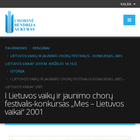
KALBA
PAGRINDINIS
RENGINIAI
LIETUVOS VAIKŲ IR JAUNIMO CHORŲ FESTIVALIS - KONKURSAS „MES
LIETUVOS VAIKAI“ 2019 M. BIRŽELIO 14-16 D.
ISTORIJA
I LIETUVOS VAIKŲ IR JAUNIMO CHORŲ FESTIVALIS-KONKURSAS „MES –
LIETUVOS VAIKAI“ 2001
I Lietuvos vaikų ir jaunimo chorų
festivalis-konkursas „Mes – Lietuvos
vaikai“ 2001