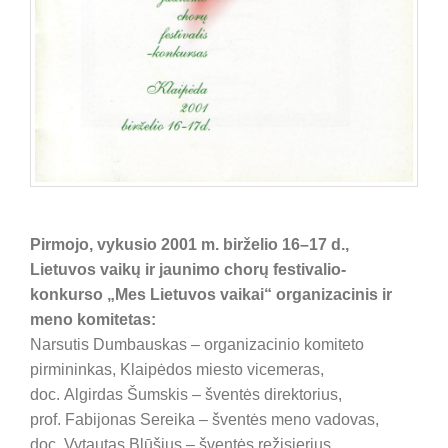
Pirmojo, vykusio 2001 m. birželio 16–17 d.,
Lietuvos vaikų ir jaunimo chorų festivalio-
konkurso „Mes Lietuvos vaikai“ organizacinis ir
meno komitetas:
Narsutis Dumbauskas – organizacinio komiteto
pirmininkas, Klaipėdos miesto vicemeras,
doc. Algirdas Šumskis – šventės direktorius,
prof. Fabijonas Sereika – šventės meno vadovas,
doc. Vytautas Blūšius – šventės režisierius,