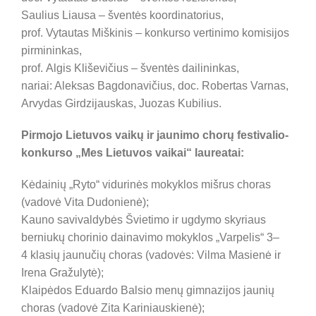
Saulius Liausa – šventės koordinatorius,
prof. Vytautas Miškinis – konkurso vertinimo komisijos
pirmininkas,
prof. Algis Kliševičius – šventės dailininkas,
nariai: Aleksas Bagdonavičius, doc. Robertas Varnas,
Arvydas Girdzijauskas, Juozas Kubilius.
Pirmojo Lietuvos vaikų ir jaunimo chorų festivalio-
konkurso „Mes Lietuvos vaikai“ laureatai:
Kėdainių „Ryto“ vidurinės mokyklos mišrus choras
(vadovė Vita Dudonienė);
Kauno savivaldybės Švietimo ir ugdymo skyriaus
berniukų chorinio dainavimo mokyklos „Varpelis“ 3–
4 klasių jaunučių choras (vadovės: Vilma Masienė ir
Irena Gražulytė);
Klaipėdos Eduardo Balsio menų gimnazijos jaunių
choras (vadovė Zita Kariniauskienė);