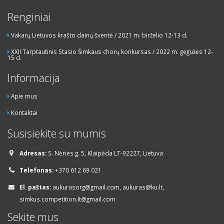
Renginiai
Vakarų Lietuvos krašto dainų šventė / 2021 m. birželio 12-13 d.
XXII Tarptautinis Stasio Šimkaus chorų konkursas / 2022 m. gegužės 12-
15 d.
Informacija
Apie mus
Kontaktai
Susisiekite su mumis
Adresas:
S. Nėries g. 5, Klaipėda LT-92227, Lietuva
Telefonas:
+370 612 69 021
El. paštas:
aukurasorg@gmail.com, aukuras@ku.lt,
simkus.competition.lt@gmail.com
Sekite mus