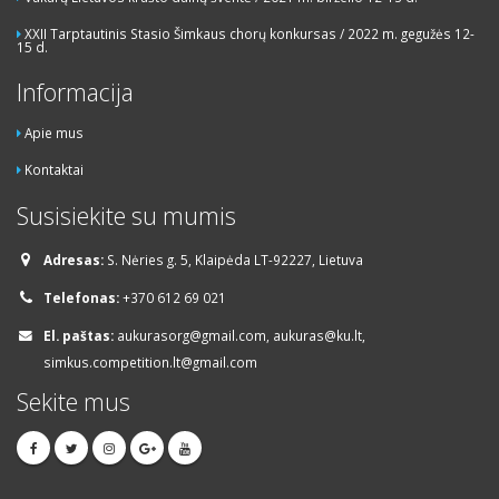
XXII Tarptautinis Stasio Šimkaus chorų konkursas / 2022 m. gegužės 12-
15 d.
Informacija
Apie mus
Kontaktai
Susisiekite su mumis
Adresas:
S. Nėries g. 5, Klaipėda LT-92227, Lietuva
Telefonas:
+370 612 69 021
El. paštas:
aukurasorg@gmail.com, aukuras@ku.lt,
simkus.competition.lt@gmail.com
Sekite mus