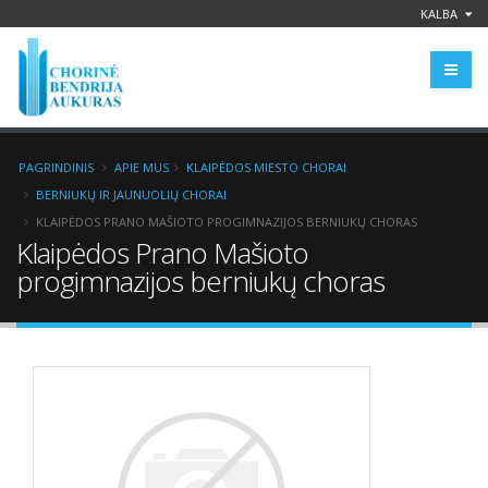
KALBA
PAGRINDINIS
APIE MUS
KLAIPĖDOS MIESTO CHORAI
BERNIUKŲ IR JAUNUOLIŲ CHORAI
KLAIPĖDOS PRANO MAŠIOTO PROGIMNAZIJOS BERNIUKŲ CHORAS
Klaipėdos Prano Mašioto
progimnazijos berniukų choras