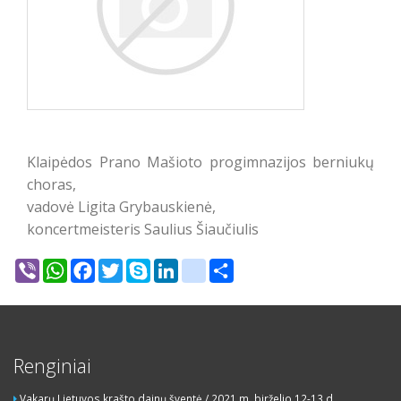
Klaipėdos Prano Mašioto progimnazijos berniukų
choras,
vadovė Ligita Grybauskienė,
koncertmeisteris Saulius Šiaučiulis
Viber
WhatsApp
Facebook
Twitter
Skype
LinkedIn
google_bookmarks
Share
Renginiai
Vakarų Lietuvos krašto dainų šventė / 2021 m. birželio 12-13 d.