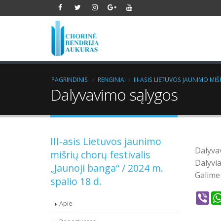
PAGRINDINIS
RENGINIAI
III-ASIS LIETUVOS JAUNIMO MIŠ
Dalyvavimo sąlygos
III-asis Lietuvos jaunimo
Dalyva
mišrių chorų festivalis
Dalyvia
„Jaunoji banga“ / 2024 m.
Galime
spalio 18 d.
Vib
Apie