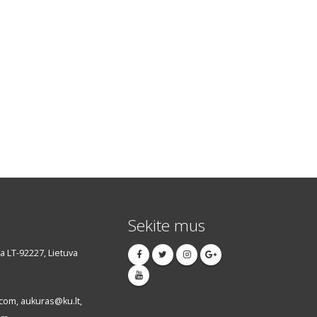
Sekite mus
da LT-92227, Lietuva
om, aukuras@ku.lt,