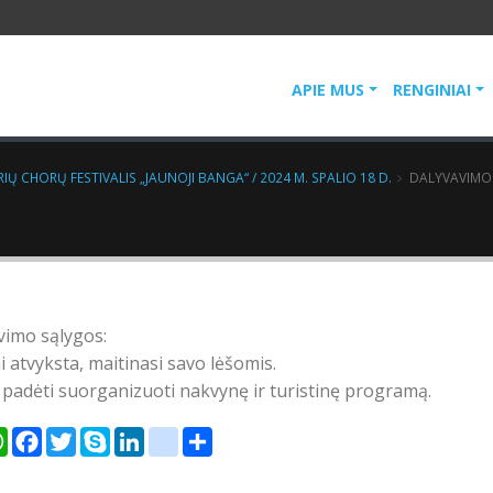
APIE MUS
RENGINIAI
RIŲ CHORŲ FESTIVALIS „JAUNOJI BANGA“ / 2024 M. SPALIO 18 D.
DALYVAVIMO
vimo sąlygos:
i atvyksta, maitinasi savo lėšomis.
 padėti suorganizuoti nakvynę ir turistinę programą.
er
WhatsApp
Facebook
Twitter
Skype
LinkedIn
google_bookmarks
Share