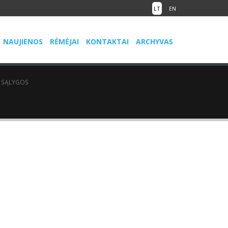
LT
EN
NAUJIENOS
RĖMĖJAI
KONTAKTAI
ARCHYVAS
 SĄLYGOS