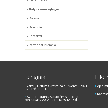
Repertuaras
Dalyvavimo sąlygos
Dalyviai
Dirigentai
Kontaktai
Partneriai ir rėmėjai
Renginiai
Infor
Vakarų Lietuvos krašto dainų šventė / 2021
Apie m
m. birželio 12-13 d.
Kontakt
XXII Tarptautinis Stasio Šimkaus chorų
konkursas / 2022 m. gegužės 12-15 d.