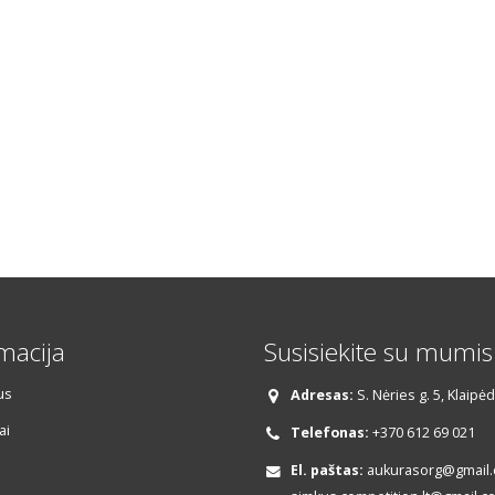
macija
Susisiekite su mumis
us
Adresas:
S. Nėries g. 5, Klaipė
ai
Telefonas:
+370 612 69 021
El. paštas:
aukurasorg@gmail.c