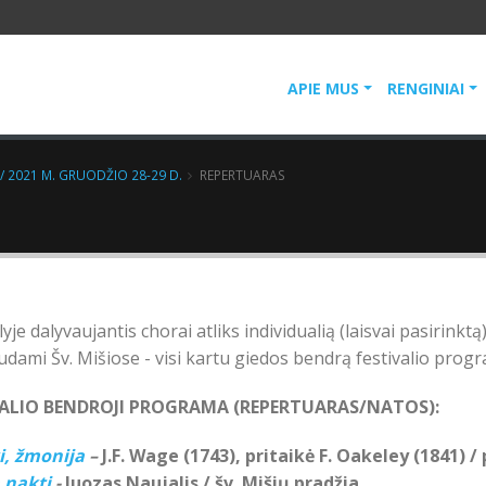
APIE MUS
RENGINIAI
 / 2021 M. GRUODŽIO 28-29 D.
REPERTUARAS
lyje dalyvaujantis chorai atliks individualią (laisvai pasirinkt
dami Šv. Mišiose - visi kartu giedos bendrą festivalio prog
VALIO BENDROJI PROGRAMA (REPERTUARAS/NATOS):
ki, žmonija
–
J.F. Wage (1743), pritaikė F. Oakeley (1841) / 
ą naktį
-
Juozas Naujalis / šv. Mišių pradžia