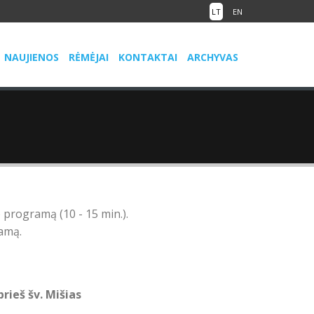
LT
EN
NAUJIENOS
RĖMĖJAI
KONTAKTAI
ARCHYVAS
ą) programą (10 - 15 min.).
ramą.
prieš šv. Mišias