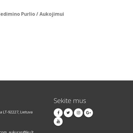
edimino Purlio / Aukojimui
Sekite mus
da LT-92227, Lietuva
om, aukuras@ku.lt,