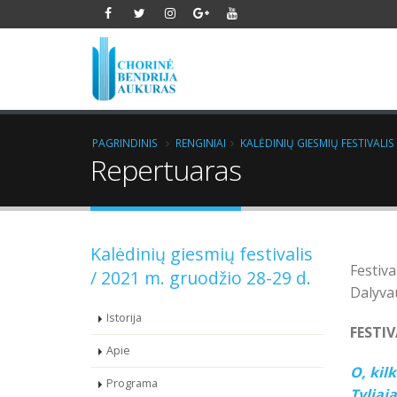
PAGRINDINIS
RENGINIAI
KALĖDINIŲ GIESMIŲ FESTIVALIS
Repertuaras
Kalėdinių giesmių festivalis
Festiva
/ 2021 m. gruodžio 28-29 d.
Dalyvau
Istorija
FESTI
Apie
O, kil
Programa
Tyliąj