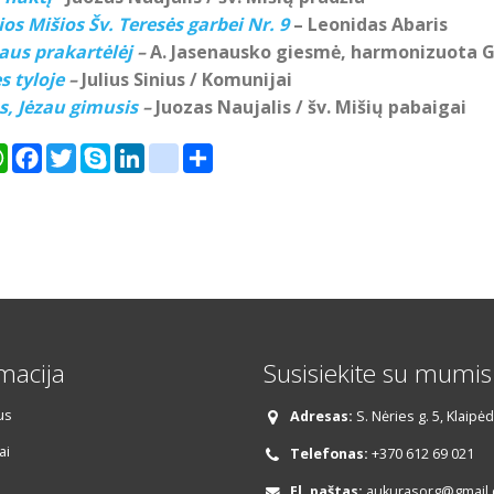
os Mišios Šv. Teresės garbei Nr. 9
– Leonidas Abaris
jaus prakartėlėj
–
A. Jasenausko giesmė, harmonizuota G
s tyloje
–
Julius Sinius / Komunijai
s, Jėzau gimusis
–
Juozas Naujalis / šv. Mišių pabaigai
er
WhatsApp
Facebook
Twitter
Skype
LinkedIn
google_bookmarks
Share
macija
Susisiekite su mumis
us
Adresas:
S. Nėries g. 5, Klaipė
ai
Telefonas:
+370 612 69 021
El. paštas:
aukurasorg@gmail.c