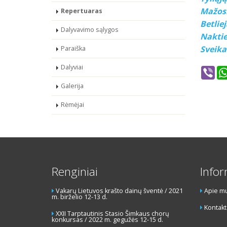
Mažosi
Repertuaras
Betlie
Dalyvavimo sąlygos
Naktie
Sveika
Paraiška
Dalyviai
Vib
Galerija
Rėmėjai
Renginiai
Infor
Vakarų Lietuvos krašto dainų šventė / 2021
Apie m
m. birželio 12-13 d.
Kontakt
XXII Tarptautinis Stasio Šimkaus chorų
konkursas / 2022 m. gegužės 12-15 d.