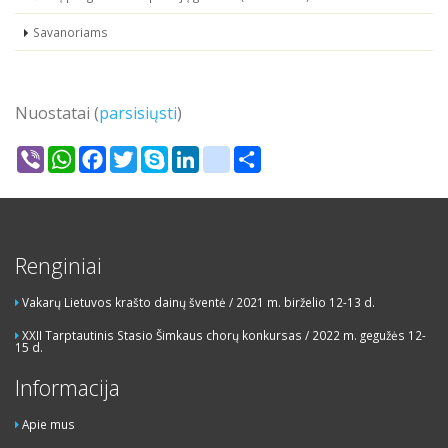
Savanoriams
Nuostatai (
parsisiųsti
)
Viber
WhatsApp
Facebook
Twitter
Skype
LinkedIn
google_bookmarks
Share
Renginiai
Vakarų Lietuvos krašto dainų šventė / 2021 m. birželio 12-13 d.
XXII Tarptautinis Stasio Šimkaus chorų konkursas / 2022 m. gegužės 12-
15 d.
Informacija
Apie mus