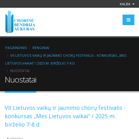
KALBA
PAGRINDINIS
RENGINIAI
VII LIETUVOS VAIKŲ IR JAUNIMO CHORŲ FESTIVALIS - KONKURSAS „MES
LIETUVOS VAIKAI“ / 2025 M. BIRŽELIO 7-8 D.
NUOSTATAI
Nuostatai
VII Lietuvos vaikų ir jaunimo chorų festivalis -
konkursas „Mes Lietuvos vaikai“ / 2025 m.
birželio 7-8 d.
Istorija