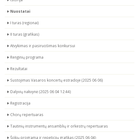
Nuostatai
I turas (regionai)
II turas (grafikas)
Atvykimas ir pasiruošimas konkursui
Renginių programa
Rezultatai
Sustojimas Vasaros koncertų estradoje (2025 06 06)
Dalyvių nakvynė (2025 06 04 12:44)
Registracija
Chorų repertuaras
Tautinių instrumentų ansamblių ir orkestrų repertuaras
Šokių programa ir repeticijų grafikas (2025 06 04)