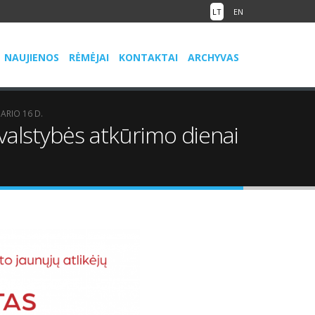
LT
EN
NAUJIENOS
RĖMĖJAI
KONTAKTAI
ARCHYVAS
ARIO 16 D.
 valstybės atkūrimo dienai