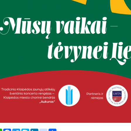
er
WhatsApp
Facebook
Twitter
Skype
LinkedIn
google_bookmarks
Share