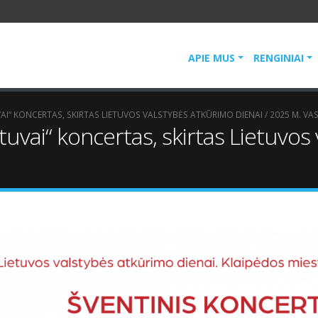
APIE MUS
RENGINIAI
VAI“ KONCERTAS, SKIRTAS LIETUVOS VALSTYBĖS ATKŪRIMO DIENAI / 2025 M. VAS
tuvai“ koncertas, skirtas Lietuvos