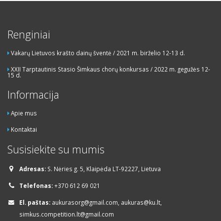
Renginiai
Vakarų Lietuvos krašto dainų šventė / 2021 m. birželio 12-13 d.
XXII Tarptautinis Stasio Šimkaus chorų konkursas / 2022 m. gegužės 12-
15 d.
Informacija
Apie mus
Kontaktai
Susisiekite su mumis
Adresas:
S. Nėries g. 5, Klaipėda LT-92227, Lietuva
Telefonas:
+370 612 69 021
El. paštas:
aukurasorg@gmail.com, aukuras@ku.lt,
simkus.competition.lt@gmail.com