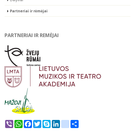
Partneriai ir rėmėjai
PARTNERIAI IR REMĖJAI
Viber
WhatsApp
Facebook
Twitter
Skype
LinkedIn
google_bookmarks
Share