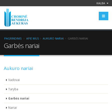
KALBA
PAGRINDINIS
APIE MUS
AUKURO NARIAI
GARBĖS NARIAI
Garbės nariai
Aukuro nariai
Vadovai
Taryba
Garbės nariai
Nariai