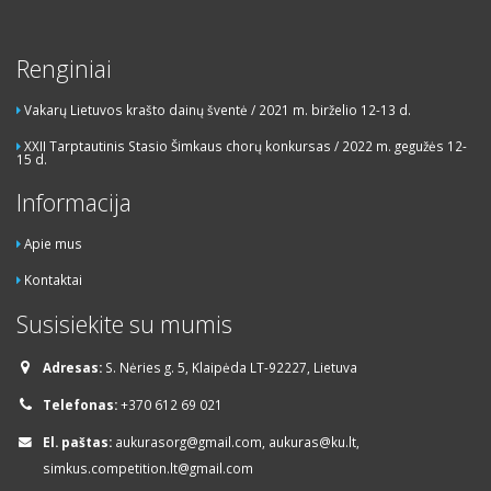
Renginiai
Vakarų Lietuvos krašto dainų šventė / 2021 m. birželio 12-13 d.
XXII Tarptautinis Stasio Šimkaus chorų konkursas / 2022 m. gegužės 12-
15 d.
Informacija
Apie mus
Kontaktai
Susisiekite su mumis
Adresas:
S. Nėries g. 5, Klaipėda LT-92227, Lietuva
Telefonas:
+370 612 69 021
El. paštas:
aukurasorg@gmail.com, aukuras@ku.lt,
simkus.competition.lt@gmail.com