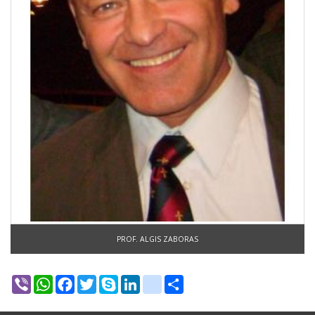
PROF. ALGIS ZABORAS
Viber
WhatsApp
Facebook
Twitter
Skype
LinkedIn
google_bookmarks
Share