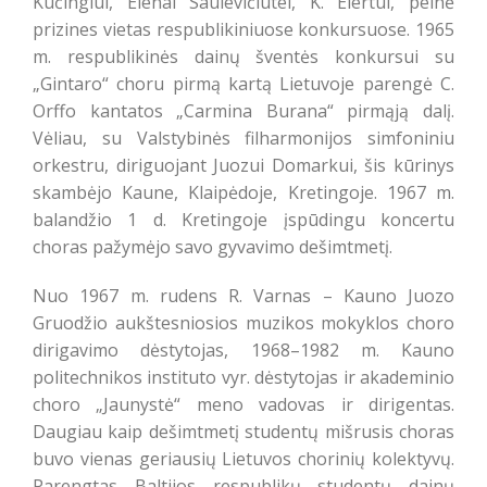
Kučingiui, Elenai Saulevičiūtei, K. Elertui, pelnė
prizines vietas respublikiniuose konkursuose. 1965
m. respublikinės dainų šventės konkursui su
„Gintaro“ choru pirmą kartą Lietuvoje parengė C.
Orffo kantatos „Carmina Burana“ pirmąją dalį.
Vėliau, su Valstybinės filharmonijos simfoniniu
orkestru, diriguojant Juozui Domarkui, šis kūrinys
skambėjo Kaune, Klaipėdoje, Kretingoje. 1967 m.
balandžio 1 d. Kretingoje įspūdingu koncertu
choras pažymėjo savo gyvavimo dešimtmetį.
Nuo 1967 m. rudens R. Varnas – Kauno Juozo
Gruodžio aukštesniosios muzikos mokyklos choro
dirigavimo dėstytojas, 1968–1982 m. Kauno
politechnikos instituto vyr. dėstytojas ir akademinio
choro „Jaunystė“ meno vadovas ir dirigentas.
Daugiau kaip dešimtmetį studentų mišrusis choras
buvo vienas geriausių Lietuvos chorinių kolektyvų.
Parengtas Baltijos respublikų studentų dainų