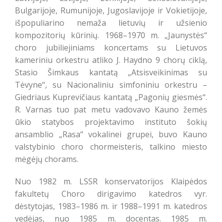
Bulgarijoje, Rumunijoje, Jugoslavijoje ir Vokietijoje,
išpopuliarino nemaža lietuvių ir užsienio
kompozitorių kūrinių. 1968–1970 m. „Jaunystės“
choro jubiliejiniams koncertams su Lietuvos
kameriniu orkestru atliko J. Haydno 9 chorų ciklą,
Stasio Šimkaus kantatą „Atsisveikinimas su
Tėvyne“, su Nacionaliniu simfoniniu orkestru –
Giedriaus Kuprevičiaus kantatą „Pagonių giesmės“.
R. Varnas tuo pat metu vadovavo Kauno žemės
ūkio statybos projektavimo instituto šokių
ansamblio „Rasa“ vokalinei grupei, buvo Kauno
valstybinio choro chormeisteris, talkino miesto
mėgėjų chorams.
Nuo 1982 m. LSSR konservatorijos Klaipėdos
fakultetų Choro dirigavimo katedros vyr.
dėstytojas, 1983–1986 m. ir 1988–1991 m. katedros
vedėjas, nuo 1985 m. docentas. 1985 m.