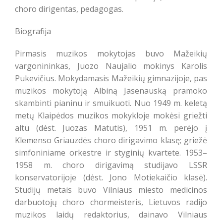
choro dirigentas, pedagogas.
Biografija
Pirmasis muzikos mokytojas buvo Mažeikių
vargonininkas, Juozo Naujalio mokinys Karolis
Pukevičius. Mokydamasis Mažeikių gimnazijoje, pas
muzikos mokytoją Albiną Jasenauską pramoko
skambinti pianinu ir smuikuoti. Nuo 1949 m. keletą
metų Klaipėdos muzikos mokykloje mokėsi griežti
altu (dėst. Juozas Matutis), 1951 m. perėjo į
Klemenso Griauzdės choro dirigavimo klasę; griežė
simfoniniame orkestre ir styginių kvartete. 1953–
1958 m. choro dirigavimą studijavo LSSR
konservatorijoje (dėst. Jono Motiekaičio klasė).
Studijų metais buvo Vilniaus miesto medicinos
darbuotojų choro chormeisteris, Lietuvos radijo
muzikos laidų redaktorius, dainavo Vilniaus