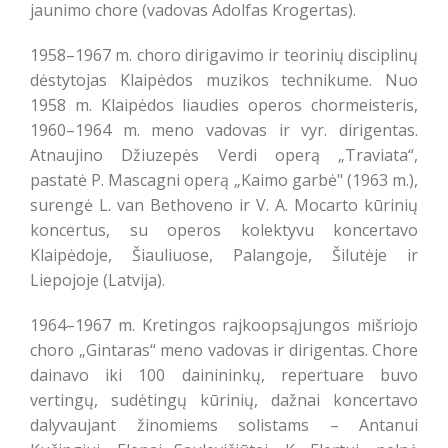
jaunimo chore (vadovas Adolfas Krogertas).
1958–1967 m. choro dirigavimo ir teorinių disciplinų
dėstytojas Klaipėdos muzikos technikume. Nuo
1958 m. Klaipėdos liaudies operos chormeisteris,
1960–1964 m. meno vadovas ir vyr. dirigentas.
Atnaujino Džiuzepės Verdi operą „Traviata“,
pastatė P. Mascagni operą „Kaimo garbė" (1963 m.),
surengė L. van Bethoveno ir V. A. Mocarto kūrinių
koncertus, su operos kolektyvu koncertavo
Klaipėdoje, Šiauliuose, Palangoje, Šilutėje ir
Liepojoje (Latvija).
1964–1967 m. Kretingos rajkoopsąjungos mišriojo
choro „Gintaras“ meno vadovas ir dirigentas. Chore
dainavo iki 100 dainininkų, repertuare buvo
vertingų, sudėtingų kūrinių, dažnai koncertavo
dalyvaujant žinomiems solistams – Antanui