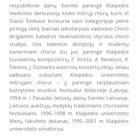
respublikinei dainų šventei parengė Klaipėdos
medicinos darbuotojų klubo mišrųjį chorą, kuris VI
Stasio Šimkaus konkurse savo kategorijoje pelnė
pirmąją vietą. Įvairiais laikotarpiais vadovavo Choro
dirigavimo katedros neakivaizdinio skyriaus choro
studijai, šios katedros dėstytojų ir studentų
kameriniam chorui (su juo parengė Klaipėdos
šiuolaikinių kompozitorių Z. Virkšo, A. Remesos, R.
Šileikos, J. Domarko autorinių koncertų ciklą), vėliau
vadovavo suburtam Klaipėdos universiteto
mišriąjam chorui – jį parengė tarptautiniam
bažnytinės muzikos festivaliui Alūksnėje (Latvija),
1994 m. I Pasaulio lietuvių dainų šventei Lietuvoje,
Lietuvos aukštųjų mokyklų tradiciniams choriniams
festivaliams. 1996–1998 m. Klaipėdos universiteto
Menų fakulteto dekanas, 1995–2001 m. Klaipėdos
universiteto senatorius.