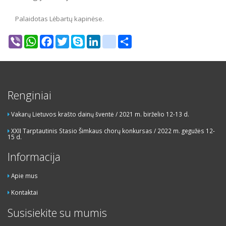
Palaidotas Lėbartų kapinėse.
Viber
WhatsApp
Facebook
Twitter
Skype
LinkedIn
google_bookmarks
Share
Renginiai
Vakarų Lietuvos krašto dainų šventė / 2021 m. birželio 12-13 d.
XXII Tarptautinis Stasio Šimkaus chorų konkursas / 2022 m. gegužės 12-
15 d.
Informacija
Apie mus
Kontaktai
Susisiekite su mumis