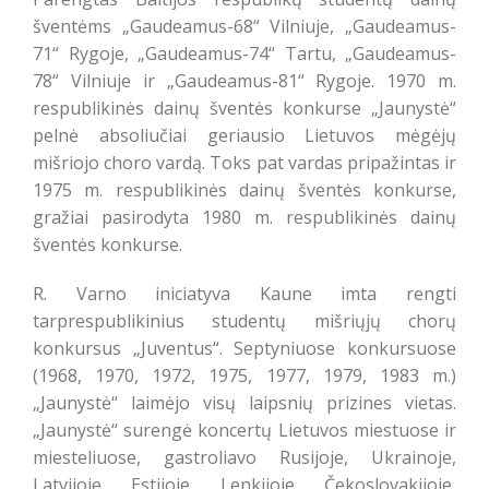
šventėms „Gaudeamus-68“ Vilniuje, „Gaudeamus-
71“ Rygoje, „Gaudeamus-74“ Tartu, „Gaudeamus-
78“ Vilniuje ir „Gaudeamus-81“ Rygoje. 1970 m.
respublikinės dainų šventės konkurse „Jaunystė“
pelnė absoliučiai geriausio Lietuvos mėgėjų
mišriojo choro vardą. Toks pat vardas pripažintas ir
1975 m. respublikinės dainų šventės konkurse,
gražiai pasirodyta 1980 m. respublikinės dainų
šventės konkurse.
R. Varno iniciatyva Kaune imta rengti
tarprespublikinius studentų mišriųjų chorų
konkursus „Juventus“. Septyniuose konkursuose
(1968, 1970, 1972, 1975, 1977, 1979, 1983 m.)
„Jaunystė“ laimėjo visų laipsnių prizines vietas.
„Jaunystė“ surengė koncertų Lietuvos miestuose ir
miesteliuose, gastroliavo Rusijoje, Ukrainoje,
Latvijoje, Estijoje, Lenkijoje, Čekoslovakijoje,