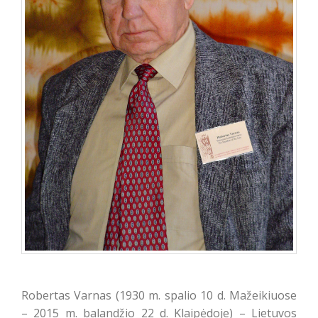
Robertas Varnas (1930 m. spalio 10 d. Mažeikiuose
– 2015 m. balandžio 22 d. Klaipėdoje) – Lietuvos