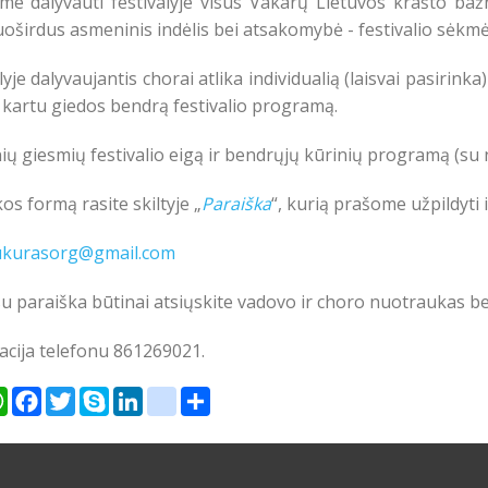
ame dalyvauti festivalyje visus Vakarų Lietuvos krašto baž
oširdus asmeninis indėlis bei atsakomybė - festivalio sėkmė
lyje dalyvaujantis chorai atlika individualią (laisvai pasirink
i kartu giedos bendrą festivalio programą.
ių giesmių festivalio eigą ir bendrųjų kūrinių programą (su n
os formą rasite skiltyje
„
Paraiška
“
, kurią prašome užpildyti ik
ukurasorg@gmail.com
u paraiška būtinai atsiųskite vadovo ir choro nuotraukas be
acija telefonu 861269021.
er
WhatsApp
Facebook
Twitter
Skype
LinkedIn
google_bookmarks
Share