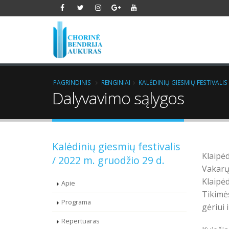
PAGRINDINIS
RENGINIAI
KALĖDINIŲ GIESMIŲ FESTIVALIS
Dalyvavimo sąlygos
Kalėdinių giesmių festivalis
Klaipė
/ 2022 m. gruodžio 29 d.
Vakarų
Klaipėd
Apie
Tikimė
Programa
gėriui 
Repertuaras