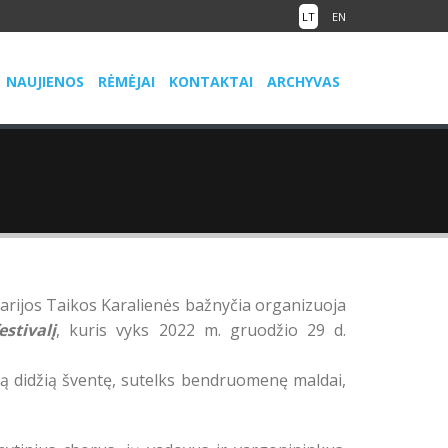
LT
EN
NAUJIENOS
RĖMĖJAI
KONTAKTAI
ARCHYVAS
arijos Taikos Karalienės bažnyčia organizuoja
stivalį
, kuris vyks 2022 m. gruodžio 29 d.
ią didžią šventę, sutelks bendruomenę maldai,