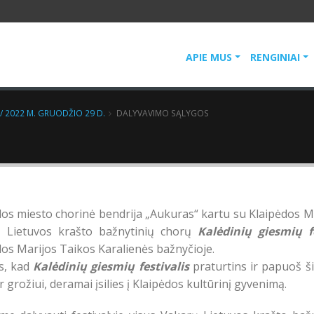
APIE MUS
RENGINIAI
 / 2022 M. GRUODŽIO 29 D.
DALYVAVIMO SĄLYGOS
dos miesto chorinė bendrija „Aukuras“ kartu su Klaipėdos M
 Lietuvos krašto bažnytinių chorų
Kalėdinių giesmių fe
os Marijos Taikos Karalienės bažnyčioje.
s, kad
Kalėdinių giesmių festivalis
praturtins ir papuoš š
ir grožiui, deramai įsilies į Klaipėdos kultūrinį gyvenimą.