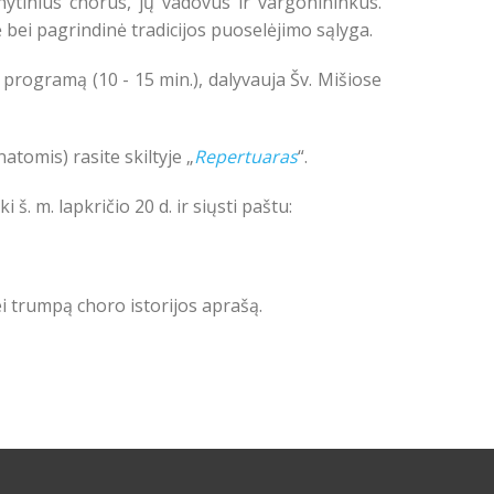
nytinius chorus, jų vadovus ir vargonininkus.
 bei pagrindinė tradicijos puoselėjimo sąlyga.
a) programą (10 - 15 min.), dalyvauja Šv. Mišiose
atomis) rasite skiltyje
„
Repertuaras
“
.
i š. m. lapkričio 20 d. ir siųsti paštu:
i trumpą choro istorijos aprašą.