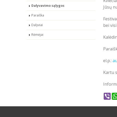
Kvieči
Dalyvavimo sąlygos
Jūsų nu
Paraiška
Festiva
bei vis
Dalyviai
Rėmėjai
Kalėdin
Paraišk
el.p.:
a
Kartu s
Inform
Vib