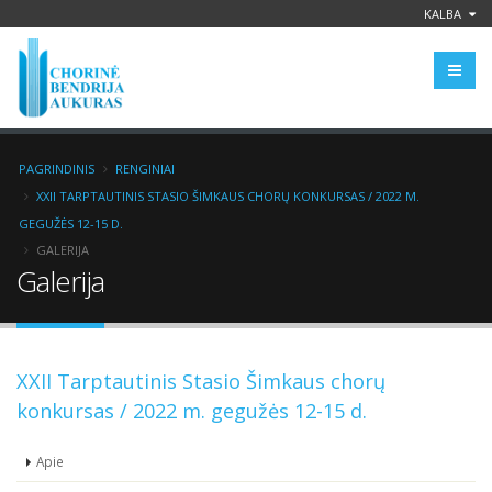
KALBA
PAGRINDINIS
RENGINIAI
XXII TARPTAUTINIS STASIO ŠIMKAUS CHORŲ KONKURSAS / 2022 M.
GEGUŽĖS 12-15 D.
GALERIJA
Galerija
XXII Tarptautinis Stasio Šimkaus chorų
konkursas / 2022 m. gegužės 12-15 d.
Apie