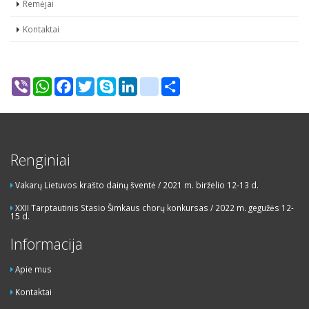
Remėjai
Kontaktai
Viber
WhatsApp
Facebook
Twitter
Skype
LinkedIn
google_bookmarks
Share
Renginiai
Vakarų Lietuvos krašto dainų šventė / 2021 m. birželio 12-13 d.
XXII Tarptautinis Stasio Šimkaus chorų konkursas / 2022 m. gegužės 12-
15 d.
Informacija
Apie mus
Kontaktai