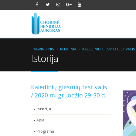
PAGRINDINIS
RENGINIAI
KALĖDINIŲ GIESMIŲ FESTIVALIS
Istorija
Kalėdinių giesmių festivalis
/ 2020 m. gruodžio 29-30 d.
Istorija
Apie
Programa