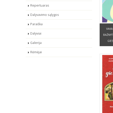
Repertuaras
Dalyvavimo sąlygos
Paraiška
VAKA
Dalyviai
BAŽNYT
GIES
Galerija
Rėmėjai