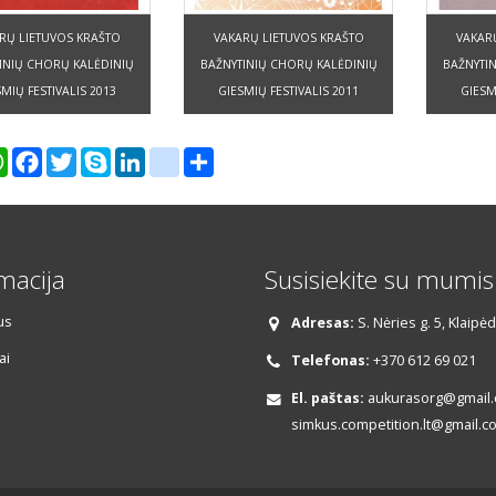
RŲ LIETUVOS KRAŠTO
VAKARŲ LIETUVOS KRAŠTO
VAKAR
INIŲ CHORŲ KALĖDINIŲ
BAŽNYTINIŲ CHORŲ KALĖDINIŲ
BAŽNYTI
MIŲ FESTIVALIS 2013
GIESMIŲ FESTIVALIS 2011
GIESM
er
WhatsApp
Facebook
Twitter
Skype
LinkedIn
google_bookmarks
Share
macija
Susisiekite su mumis
us
Adresas:
S. Nėries g. 5, Klaipė
ai
Telefonas:
+370 612 69 021
El. paštas:
aukurasorg@gmail.c
simkus.competition.lt@gmail.c