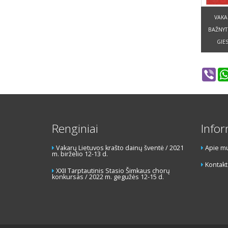
VAKA
BAŽNYT
GIES
Vib
Renginiai
Infor
Vakarų Lietuvos krašto dainų šventė / 2021
Apie m
m. birželio 12-13 d.
Kontakt
XXII Tarptautinis Stasio Šimkaus chorų
konkursas / 2022 m. gegužės 12-15 d.