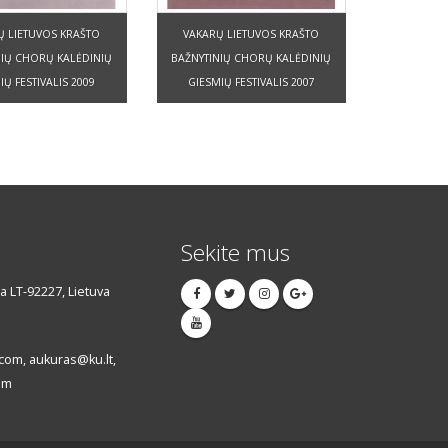
Ų LIETUVOS KRAŠTO
VAKARŲ LIETUVOS KRAŠTO
NIŲ CHORŲ KALĖDINIŲ
BAŽNYTINIŲ CHORŲ KALĖDINIŲ
IŲ FESTIVALIS 2009
GIESMIŲ FESTIVALIS 2007
Sekite mus
da LT-92227, Lietuva
om, aukuras@ku.lt,
om