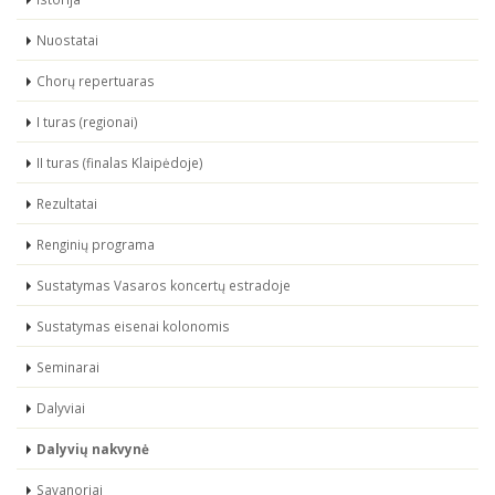
Nuostatai
Chorų repertuaras
I turas (regionai)
II turas (finalas Klaipėdoje)
Rezultatai
Renginių programa
Sustatymas Vasaros koncertų estradoje
Sustatymas eisenai kolonomis
Seminarai
Dalyviai
Dalyvių nakvynė
Savanoriai