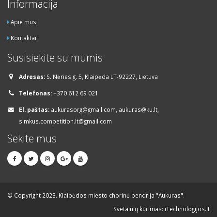
Informacija
Apie mus
Kontaktai
Susisiekite su mumis
Adresas:
S. Nėries g. 5, Klaipėda LT-92227, Lietuva
Telefonas:
+370 612 69 021
El. paštas:
aukurasorg@gmail.com, aukuras@ku.lt,
simkus.competition.lt@gmail.com
Sekite mus
© Copyright 2023. Klaipėdos miesto chorinė bendrija "Aukuras".
Svetainių kūrimas: iTechnologijos.lt