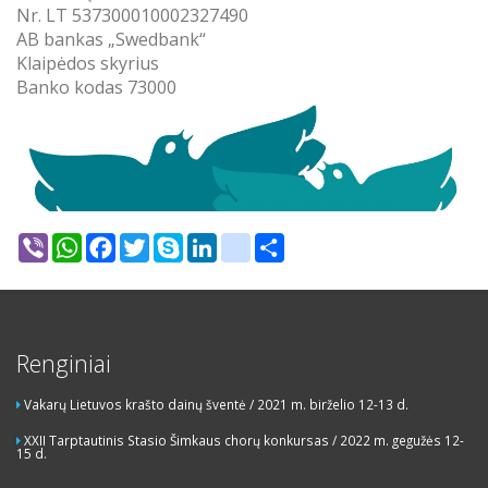
Nr. LT 537300010002327490
AB bankas „Swedbank“
Klaipėdos skyrius
Banko kodas 73000
Viber
WhatsApp
Facebook
Twitter
Skype
LinkedIn
google_bookmarks
Share
Renginiai
Vakarų Lietuvos krašto dainų šventė / 2021 m. birželio 12-13 d.
XXII Tarptautinis Stasio Šimkaus chorų konkursas / 2022 m. gegužės 12-
15 d.