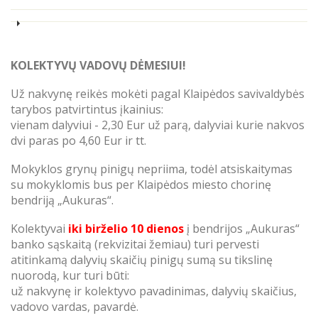
KOLEKTYVŲ VADOVŲ DĖMESIUI!
Už nakvynę reikės mokėti pagal Klaipėdos savivaldybės
tarybos patvirtintus įkainius:
vienam dalyviui - 2,30 Eur už parą, dalyviai kurie nakvos
dvi paras po 4,60 Eur ir tt.
Mokyklos grynų pinigų nepriima, todėl atsiskaitymas
su mokyklomis
bus per Klaipėdos miesto chorinę
bendriją „Aukuras“.
Kolektyvai
iki birželio 10 dienos
į bendrijos „Aukuras“
banko sąskaitą (rekvizitai žemiau) turi pervesti
atitinkamą dalyvių skaičių pinigų sumą su tikslinę
nuorodą, kur turi būti:
už nakvynę ir kolektyvo pavadinimas, dalyvių skaičius,
vadovo vardas, pavardė.