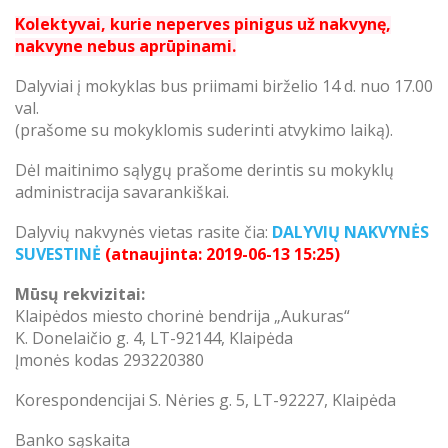
Kolektyvai, kurie neperves pinigus už nakvynę,
nakvyne nebus aprūpinami.
Dalyviai į mokyklas bus priimami birželio 14 d. nuo 17.00
val.
(prašome su mokyklomis suderinti atvykimo laiką).
Dėl maitinimo sąlygų prašome derintis su mokyklų
administracija savarankiškai.
Dalyvių nakvynės vietas rasite čia:
DALYVIŲ NAKVYNĖS
SUVESTINĖ
(atnaujinta: 2019-06-13 15:25)
Mūsų rekvizitai:
Klaipėdos miesto chorinė bendrija „Aukuras“
K. Donelaičio g. 4, LT-92144, Klaipėda
Įmonės kodas 293220380
Korespondencijai S. Nėries g. 5, LT-92227, Klaipėda
Banko sąskaita