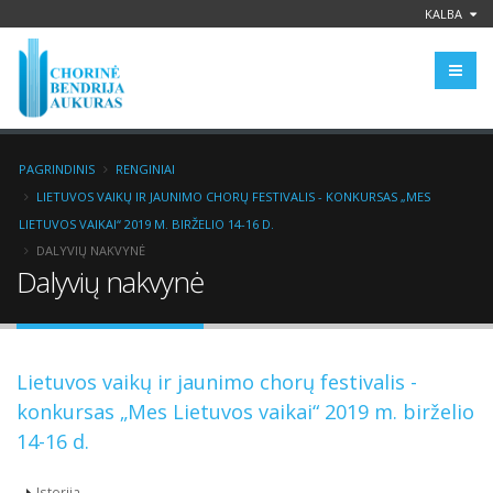
KALBA
PAGRINDINIS
RENGINIAI
LIETUVOS VAIKŲ IR JAUNIMO CHORŲ FESTIVALIS - KONKURSAS „MES
LIETUVOS VAIKAI“ 2019 M. BIRŽELIO 14-16 D.
DALYVIŲ NAKVYNĖ
Dalyvių nakvynė
Lietuvos vaikų ir jaunimo chorų festivalis -
konkursas „Mes Lietuvos vaikai“ 2019 m. birželio
14-16 d.
Istorija