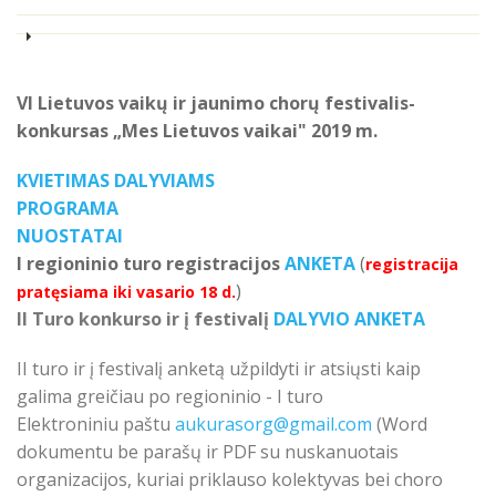
VI Lietuvos vaikų ir jaunimo chorų festivalis-
konkursas „Mes Lietuvos vaikai" 2019 m.
KVIETIMAS DALYVIAMS
PROGRAMA
NUOSTATAI
I regioninio turo registracijos
ANKETA
(
registracija
)
pratęsiama iki vasario 18 d.
II Turo konkurso ir į festivalį
DALYVIO ANKETA
II turo ir į festivalį anketą užpildyti ir atsiųsti
kaip
galima greičiau po regioninio - I turo
Elektroniniu paštu
aukurasorg
@
gmail.com
(Word
dokumentu be parašų ir PDF su nuskanuotais
organizacijos, kuriai priklauso kolektyvas bei choro