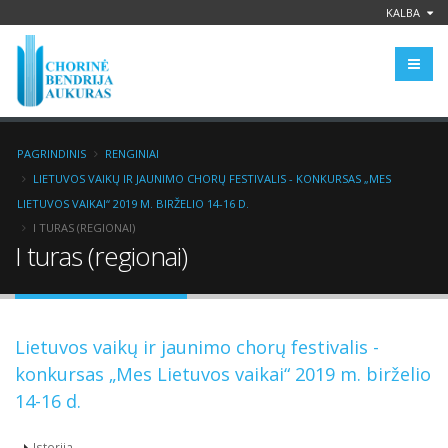
KALBA
PAGRINDINIS
RENGINIAI
LIETUVOS VAIKŲ IR JAUNIMO CHORŲ FESTIVALIS - KONKURSAS „MES
LIETUVOS VAIKAI“ 2019 M. BIRŽELIO 14-16 D.
I TURAS (REGIONAI)
I turas (regionai)
Lietuvos vaikų ir jaunimo chorų festivalis -
konkursas „Mes Lietuvos vaikai“ 2019 m. birželio
14-16 d.
Istorija