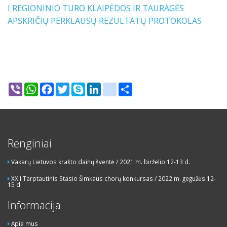
I REGIONINIO TURO KLAIPĖDOS IR TAURAGĖS
APSKRIČIŲ PERKLAUSŲ REZULTATŲ PROTOKOLAS
Viber
WhatsApp
Facebook
Twitter
Skype
LinkedIn
google_bookmarks
Share
Renginiai
Vakarų Lietuvos krašto dainų šventė / 2021 m. birželio 12-13 d.
XXII Tarptautinis Stasio Šimkaus chorų konkursas / 2022 m. gegužės 12-
15 d.
Informacija
Apie mus