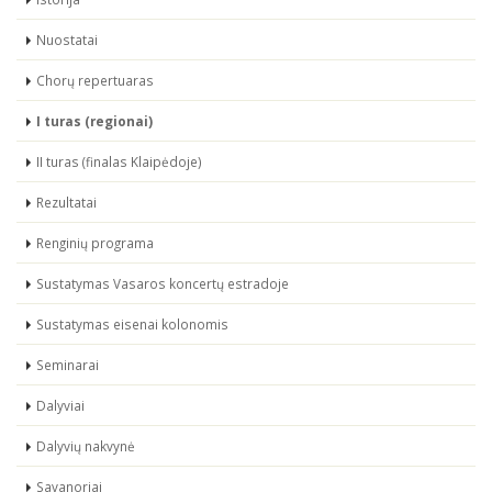
Nuostatai
Chorų repertuaras
I turas (regionai)
II turas (finalas Klaipėdoje)
Rezultatai
Renginių programa
Sustatymas Vasaros koncertų estradoje
Sustatymas eisenai kolonomis
Seminarai
Dalyviai
Dalyvių nakvynė
Savanoriai