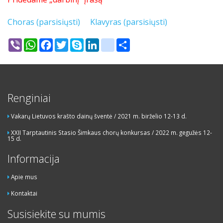
Choras (parsisiųsti)
Klavyras (parsisiųsti)
Viber
WhatsApp
Facebook
Twitter
Skype
LinkedIn
google_bookmarks
Share
Renginiai
Vakarų Lietuvos krašto dainų šventė / 2021 m. birželio 12-13 d.
XXII Tarptautinis Stasio Šimkaus chorų konkursas / 2022 m. gegužės 12-
15 d.
Informacija
Apie mus
Kontaktai
Susisiekite su mumis