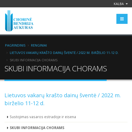
KALBA
PAGRINDINIS
RENGINIAI
LIETUVOS VAKARŲ KRAŠTO DAINŲ ŠVENTĖ / 2022 M. BIRŽELIO 11-12 D.
SKUBI INFORMACIJA CHORAMS
SKUBI INFORMACIJA CHORAMS
Lietuvos vakarų krašto dainų šventė / 2022 m.
birželio 11-12 d.
Sustojimas vasaros estradoje ir eisena
SKUBI INFORMACIJA CHORAMS