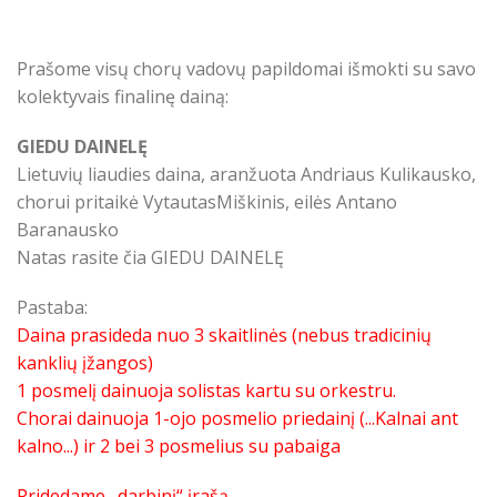
Prašome visų chorų vadovų papildomai išmokti su savo
kolektyvais finalinę dainą:
GIEDU DAINELĘ
Lietuvių liaudies daina, aranžuota Andriaus Kulikausko,
chorui pritaikė VytautasMiškinis, eilės Antano
Baranausko
Natas rasite čia
GIEDU DAINELĘ
Pastaba:
Daina prasideda nuo 3 skaitlinės (nebus tradicinių
kanklių įžangos)
1 posmelį dainuoja solistas kartu su orkestru.
Chorai dainuoja 1-ojo posmelio priedainį (...Kalnai ant
kalno...) ir 2 bei 3 posmelius su pabaiga
Pridedame „darbinį“ įrašą